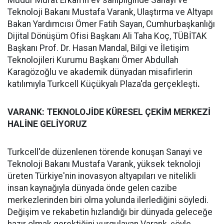
Müdür Murat Erkan'ın ev sahipliğinde Sanayi ve
Teknoloji Bakanı Mustafa Varank, Ulaştırma ve Altyapı
Bakan Yardımcısı Ömer Fatih Sayan, Cumhurbaşkanlığı
Dijital Dönüşüm Ofisi Başkanı Ali Taha Koç, TÜBİTAK
Başkanı Prof. Dr. Hasan Mandal, Bilgi ve İletişim
Teknolojileri Kurumu Başkanı Ömer Abdullah
Karagözoğlu ve akademik dünyadan misafirlerin
katılımıyla Turkcell Küçükyalı Plaza'da gerçekleşti
.
VARANK: TEKNOLOJİDE KÜRESEL ÇEKİM MERKEZİ
HALİNE GELİYORUZ
Turkcell'de düzenlenen törende konuşan Sanayi ve
Teknoloji Bakanı Mustafa Varank, yüksek teknoloji
üreten Türkiye'nin inovasyon altyapıları ve nitelikli
insan kaynağıyla dünyada önde gelen cazibe
merkezlerinden biri olma yolunda ilerlediğini söyledi.
Değişim ve rekabetin hızlandığı bir dünyada geleceğe