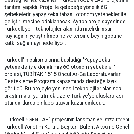
desteğine hak kazanan "Turkcell 6GEN LAB" projesinin
tanıtımı yapıldı. Proje ile geleceğe yönelik 6G
şebekelerin yapay zeka tabanlı otonom yetenekler ile
geliştirilmesine odaklanacak. Ayrıca proje sayesinde
Turkcell, yerli teknolojiler alanında nitelikli insan
kaynağının yetiştirilmesine ve tersine beyin göçüne
katkı sağlamayı hedefliyor
.
Turkcell'in çalışmalarına başladığı "Yapay zeka
yetenekleriyle donatılmış 6G otonom şebekeler"
projesi, TÜBİTAK 1515 Öncül Ar-Ge Laboratuvarları
Destekleme Programı kapsamında desteğe layık
görüldü. Bu projeyle yeni nesil teknolojiler alanında
araştırmalar yürütmek üzere Türkiye'ye uluslararası
standartlarda bir laboratuvar kazandırılacak
.
'Turkcell 6GEN LAB" projesinin lansman ve imza töreni
Turkcell Yönetim Kurulu Başkanı Bülent Aksu ile Genel