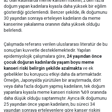
az olan kadınlarda meme kanseri riskinin, 2’den fazla
doğum yapan kadınlara kıyasla daha yüksek bir eğilim
gösterdiği gözlemlendi. Benzer şekilde, ilk doğumunu
30 yaşından sonraya erteleyen kadınların da meme
kanserine yakalanma oranının daha yüksek olduğu
belirlendi.
Çalışmada referans verilen uluslararası literatür de bu
sonuçları kuvvetle desteklemektedir. Yapılan
epidemiyolojik çalışmalara göre,
24 yaşından önce
çocuk doğuran kadınlarda yaşam boyu meme
kanseri riski belirgin şekilde azalmakta
ve ek
gebelikler bu koruyucu etkiyi daha da artırmaktadır.
Örneğin, Japonya’da yürütülen bir araştırmada, dört
veya daha fazla doğum yapmış kadınların, tek doğum
yapanlara kıyasla meme kanseri riskinin %69 oranında
daha düşük olduğu saptanmıştır. Ayrıca ilk doğumunu
25 yaşından önce yapan kadınların, bu süreci 34
yaşından sonraya erteleyenlere göre kanser riskini