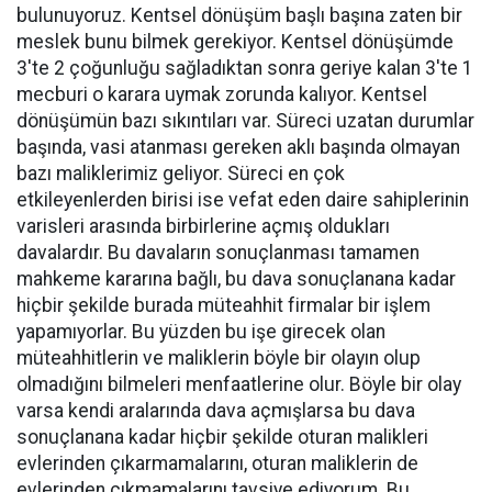
bulunuyoruz. Kentsel dönüşüm başlı başına zaten bir
meslek bunu bilmek gerekiyor. Kentsel dönüşümde
3'te 2 çoğunluğu sağladıktan sonra geriye kalan 3'te 1
mecburi o karara uymak zorunda kalıyor. Kentsel
dönüşümün bazı sıkıntıları var. Süreci uzatan durumlar
başında, vasi atanması gereken aklı başında olmayan
bazı maliklerimiz geliyor. Süreci en çok
etkileyenlerden birisi ise vefat eden daire sahiplerinin
varisleri arasında birbirlerine açmış oldukları
davalardır. Bu davaların sonuçlanması tamamen
mahkeme kararına bağlı, bu dava sonuçlanana kadar
hiçbir şekilde burada müteahhit firmalar bir işlem
yapamıyorlar. Bu yüzden bu işe girecek olan
müteahhitlerin ve maliklerin böyle bir olayın olup
olmadığını bilmeleri menfaatlerine olur. Böyle bir olay
varsa kendi aralarında dava açmışlarsa bu dava
sonuçlanana kadar hiçbir şekilde oturan malikleri
evlerinden çıkarmamalarını, oturan maliklerin de
evlerinden çıkmamalarını tavsiye ediyorum. Bu