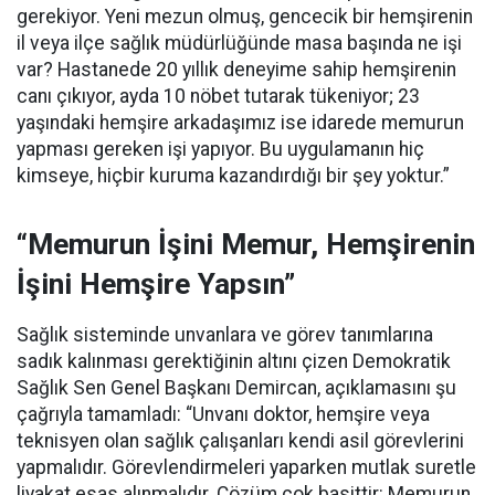
gerekiyor. Yeni mezun olmuş, gencecik bir hemşirenin
il veya ilçe sağlık müdürlüğünde masa başında ne işi
var? Hastanede 20 yıllık deneyime sahip hemşirenin
canı çıkıyor, ayda 10 nöbet tutarak tükeniyor; 23
yaşındaki hemşire arkadaşımız ise idarede memurun
yapması gereken işi yapıyor. Bu uygulamanın hiç
kimseye, hiçbir kuruma kazandırdığı bir şey yoktur.”
“Memurun İşini Memur, Hemşirenin
İşini Hemşire Yapsın”
Sağlık sisteminde unvanlara ve görev tanımlarına
sadık kalınması gerektiğinin altını çizen Demokratik
Sağlık Sen Genel Başkanı Demircan, açıklamasını şu
çağrıyla tamamladı:
“Unvanı doktor, hemşire veya
teknisyen olan sağlık çalışanları kendi asil görevlerini
yapmalıdır. Görevlendirmeleri yaparken mutlak suretle
liyakat esas alınmalıdır. Çözüm çok basittir: Memurun