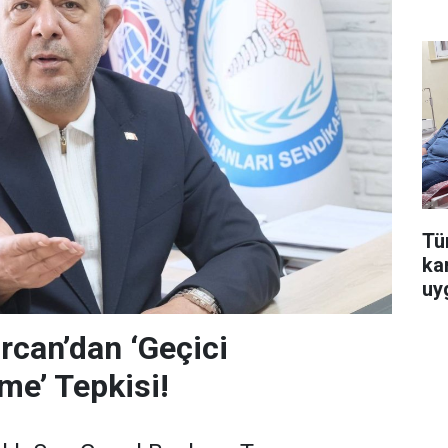
Tür
ka
uy
can’dan ‘Geçici
me’ Tepkisi!