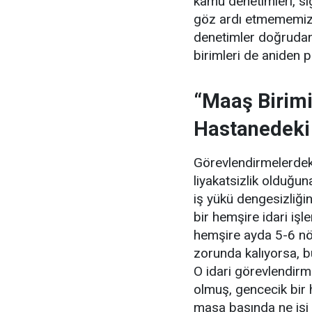
kamu denetimleri, si
göz ardı etmememiz 
denetimler doğrudan
birimleri de aniden 
“Maaş Birimi
Hastanedeki
Görevlendirmelerdeki
liyakatsizlik olduğ
iş yükü dengesizliğin
bir hemşire idari iş
hemşire ayda 5-6 nö
zorunda kalıyorsa, bu
O idari görevlendirm
olmuş, gencecik bir 
masa başında ne işi