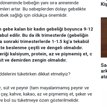
k döneminde bebeğin yanı sıra anneninde
Ki
leri artar. Bu sebeplerden dolayı gebelikte
ek sağlığı için oldukça önemlidir.
n gebe kalan bir kadın gebeliği boyunca 9-12
bul edilir. Bu da ilk trimesterde (gebeliğin
'a sonraki trimesterlerde 1-1.5 kg'a tekabül
te beslenme çeştli ve dengeli olmalıdır.
çeriği kalsiyum, protein, az ve pişmemiş et, c
 asit ve demirden zengin olmalıdır.
Sa
ar
delerini tüketirken dikkat etmeliyiz?
at
ar, süt ve peynir (tam mayalanmamış peynir ve
 çay, kahve, kakao, az ve pişmemiş et, şeker ve
 ve bol su tüketmeye özen gösterilmelidir.