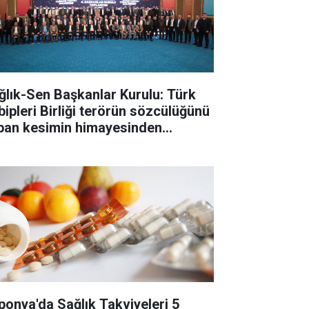
ğlık-Sen Başkanlar Kurulu: Türk
bipleri Birliği terörün sözcülüğünü
pan kesimin himayesinden
tarılmalı
ponya'da Sağlık Takviyeleri 5