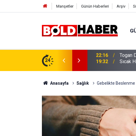
Manşetler
Günün Haberleri
Arşiv
S
G
vlendirme’ Tepkisi!
24
19:32
Sıcak H
Anasayfa
Sağlık
Gebelikte Beslenme N