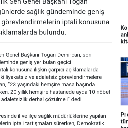
lık Sen Genel Başkanı Togan
günlerde sağlık gündeminde geniş
i görevlendirmelerin iptali konusuna
Ko
açıklamalarda bulundu.
an
kit
en Genel Başkanı Togan Demircan, son
deminde geniş yer bulan geçici
tali konusuna ilişkin çarpıcı açıklamalarda
i liyakatsiz ve adaletsiz görevlendirmelere
an, “23 yaşındaki hemşire masa başında
ken, 20 yıllık hemşire hastanede ayda 10 nöbet
 adaletsizlik derhal çözülmeli” dedi.
Pr
esinde il ve ilçe sağlık müdürlüklerine yapılan
tü
erin iptali tartışmaları sürerken, Demokratik