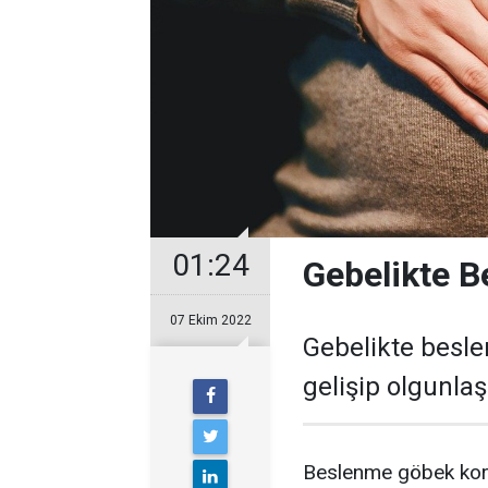
01:24
Gebelikte B
07 Ekim 2022
Gebelikte besle
gelişip olgunla
Beslenme göbek kord