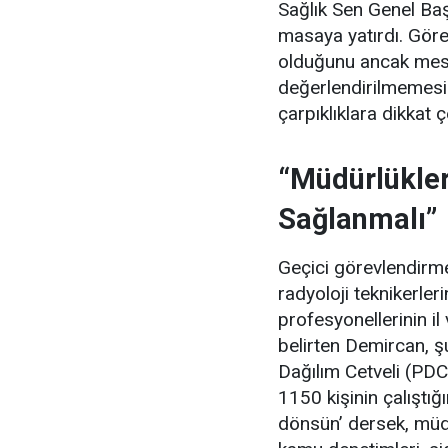
Sağlık Sen Genel Ba
masaya yatırdı. Görev
olduğunu ancak mes
değerlendirilmemesi
çarpıklıklara dikkat ç
“Müdürlükler
Sağlanmalı”
Geçici görevlendirmel
radyoloji teknikerle
profesyonellerinin il
belirten Demircan, şu
Dağılım Cetveli (PDC
1150 kişinin çalıştığ
dönsün’ dersek, müdür