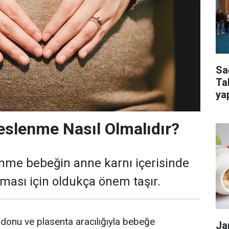
Sa
Ta
ya
kur
eslenme Nasıl Olmalıdır?
nme bebeğin anne karnı içerisinde
şması için oldukça önem taşır.
onu ve plasenta aracılığıyla bebeğe
Ja