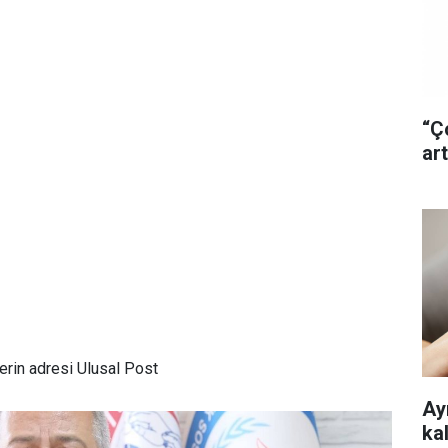
“Ç
art
rin adresi Ulusal Post
Ayr
ka