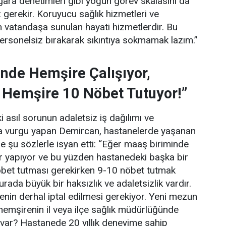
gara denetimleri gibi yoğun görev skalasını da
gerekir. Koruyucu sağlık hizmetleri ve
 vatandaşa sunulan hayati hizmetlerdir. Bu
personelsiz bırakarak sıkıntıya sokmamak lazım.”
nde Hemşire Çalışıyor,
 Hemşire 10 Nöbet Tutuyor!”
 asıl sorunun adaletsiz iş dağılımı ve
una vurgu yapan Demircan, hastanelerde yaşanan
e şu sözlerle isyan etti:
“Eğer maaş biriminde
ler yapıyor ve bu yüzden hastanedeki başka bir
bet tutması gerekirken 9-10 nöbet tutmak
rada büyük bir haksızlık ve adaletsizlik vardır.
enin derhal iptal edilmesi gerekiyor. Yeni mezun
hemşirenin il veya ilçe sağlık müdürlüğünde
 var? Hastanede 20 yıllık deneyime sahip