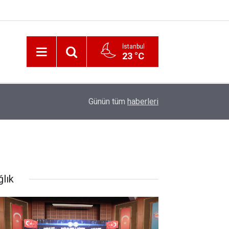
İstanbul
23 °C
12:56
İzmir 112’de Kan Donduran İddialar!
Günün tüm
haberleri
ğlık