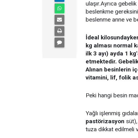
ulaşır.Ayrıca gebeli
beslenkme gereksinim
beslenme anne ve beb
İdeal kilosundayke
kg alması normal ka
ilk 3 ayı) ayda 1 kg
etmektedir. Gebelik
Alınan besinlerin i
vitamini, lif, folik
Peki hangi besin mad
Yağlı işlenmiş gıdal
pastörizasyon
süt),
tuza dikkat edilmeli