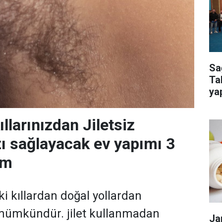
Sa
Ta
ya
kur
ıllarınızdan Jiletsiz
ı sağlayacak ev yapımı 3
ım
ki kıllardan doğal yollardan
mümkündür. jilet kullanmadan
Ja