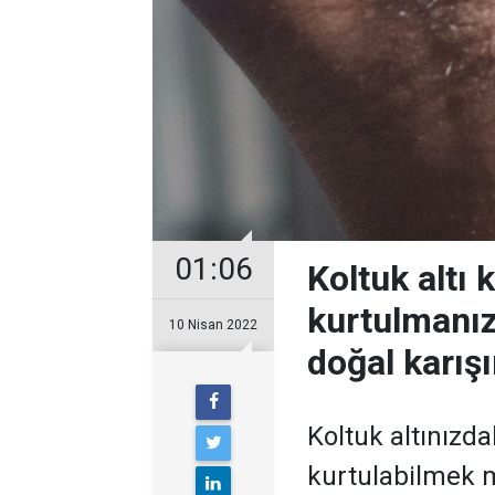
01:06
Koltuk altı k
kurtulmanız
10 Nisan 2022
doğal karış
Koltuk altınızda
kurtulabilmek 