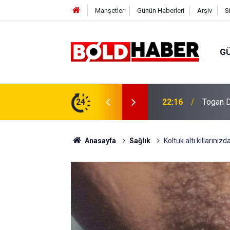
Manşetler
Günün Haberleri
Arşiv
S
G
vlendirme’ Tepkisi!
24
19:32
Sıcak H
Anasayfa
Sağlık
Koltuk altı kıllarını