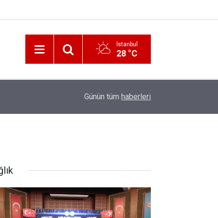
İstanbul
28 °C
12:56
İzmir 112’de Kan Donduran İddialar!
Günün tüm
haberleri
ğlık