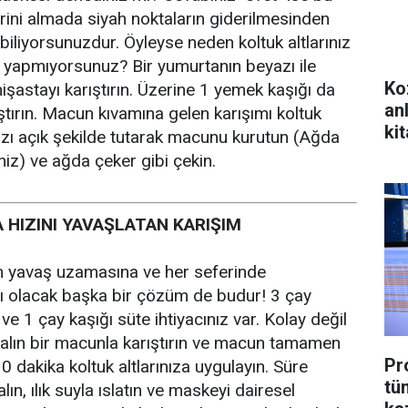
rini almada siyah noktaların giderilmesinden
biliyorsunuzdur. Öyleyse neden koltuk altlarınız
e yapmıyorsunuz? Bir yumurtanın beyazı ile
Ko
işastayı karıştırın. Üzerine 1 yemek kaşığı da
an
ştırın. Macun kıvamına gelen karışımı koltuk
kit
ınızı açık şekilde tutarak macunu kurutun (Ağda
iniz) ve ağda çeker gibi çekin.
A HIZINI YAVAŞLATAN KARIŞIM
izin yavaş uzamasına ve her seferinde
ı olacak başka bir çözüm de budur! 3 çay
ve 1 çay kaşığı süte ihtiyacınız var. Kolay değil
 kalın bir macunla karıştırın ve macun tamamen
Pr
 dakika koltuk altlarınıza uygulayın. Süre
tü
ın, ılık suyla ıslatın ve maskeyi dairesel