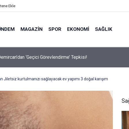
itene Ekle
ÜNDEM
MAGAZIN
SPOR
EKONOMI
SAĞLIK
avalarda Ödem Şikayetini Hafife Almayın!
zdan Jiletsiz kurtulmanızı sağlayacak ev yapımı 3 doğal karışım
Sa