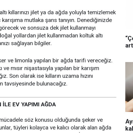
ltı kıllarınızı jilet ya da ağda yoluyla temizlemek
 karışıma mutlaka şans tanıyın. Denediğinizde
 görecek ve sonsuza dek jilet kullanmayı
doğal yollardan jilet kullanmadan koltuk altı
“Ç
nızı sağlayan bilgiler.
art
ker ve limonla yapılan bir ağda tarifi vereceğiz.
 ve mısır nişastasıyla yapılan bir karışım
z. Son olarak ise kılların uzama hızını
ım tavsiyesinde bulunacağız.
 İLE EV YAPIMI AĞDA
 mücadele söz konusu olduğunda şeker ve
Ayr
 Bunlar, tüyleri kolayca ve kalıcı olarak alan ağda
ka