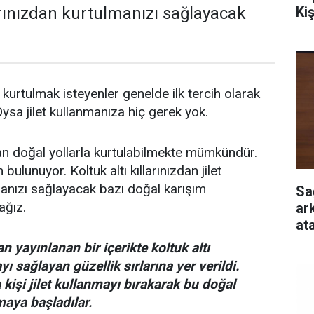
Ki
larınızdan kurtulmanızı sağlayacak
an kurtulmak isteyenler genelde ilk tercih olarak
 Oysa jilet kullanmanıza hiç gerek yok.
zdan doğal yollarla kurtulabilmekte mümkündür.
bulunuyor. Koltuk altı kıllarınızdan jilet
anızı sağlayacak bazı doğal karışım
Sa
ağız.
ar
at
n yayınlanan bir içerikte koltuk altı
yı sağlayan güzellik sırlarına yer verildi.
kişi jilet kullanmayı bırakarak bu doğal
aya başladılar.