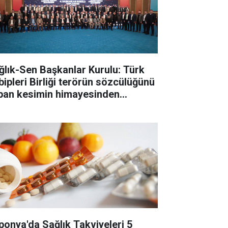
ğlık-Sen Başkanlar Kurulu: Türk
bipleri Birliği terörün sözcülüğünü
pan kesimin himayesinden
tarılmalı
ponya'da Sağlık Takviyeleri 5