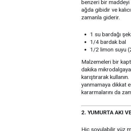
benzeri bir maddeyi 
ağda gibidir ve kalı
zamanla giderir.
1 su bardağı şek
1/4 bardak bal
1/2 limon suyu (
Malzemeleri bir kapt
dakika mikrodalgaya 
karıştırarak kullanı
yanmamaya dikkat edi
kararmalarını da zam
2. YUMURTA AKI V
Hiç soyulabilir yüz 