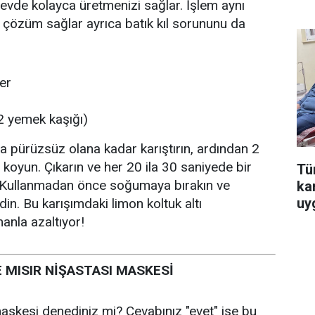
evde kolayca üretmenizi sağlar. İşlem aynı
cı çözüm sağlar ayrıca batık kıl sorununu da
er
2 yemek kaşığı)
a pürüzsüz olana kadar karıştırın, ardından 2
koyun. Çıkarın ve her 20 ila 30 saniyede bir
Tür
n. Kullanmadan önce soğumaya bırakın ve
ka
uy
n. Bu karışımdaki limon koltuk altı
anla azaltıyor!
E MISIR NİŞASTASI MASKESİ
maskesi denediniz mi? Cevabınız "evet" ise bu