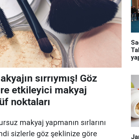
Sa
Ta
ya
kur
kyajın sırrıymış! Göz
re etkileyici makyaj
f noktaları
ursuz makyaj yapmanın sırlarını
di sizlerle göz şeklinize göre
Ja