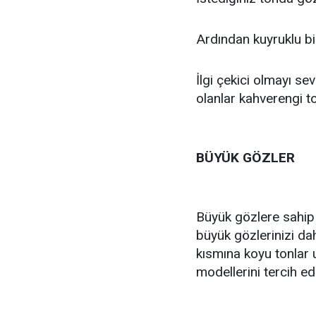
Ardından kuyruklu bir
İlgi çekici olmayı se
olanlar kahverengi to
BÜYÜK GÖZLER
Büyük gözlere sahip o
büyük gözlerinizi da
kısmına koyu tonlar u
modellerini tercih ede