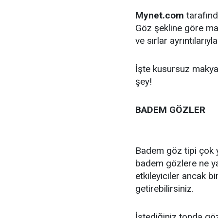
Mynet.com
tarafınd
Göz şekline göre ma
ve sırlar ayrıntılarıyl
İşte kusursuz makyaj
şey!
BADEM GÖZLER
Badem göz tipi çok 
badem gözlere ne yap
etkileyiciler ancak b
getirebilirsiniz.
İstediğiniz tonda gö