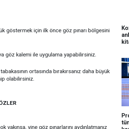
Ko
ük göstermek için ilk önce göz pınarı bölgesini
an
kit
eya göz kalemi ile uygulama yapabilirsiniz.
is tabakasının ortasında bırakırsanız daha büyük
 olabilirsiniz.
GÖZLER
Pr
tü
çok yakınsa, yine göz pınarlarını aydınlatmanız