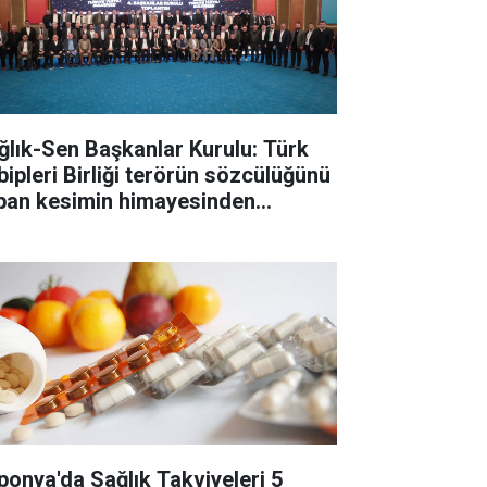
ğlık-Sen Başkanlar Kurulu: Türk
bipleri Birliği terörün sözcülüğünü
pan kesimin himayesinden
tarılmalı
ponya'da Sağlık Takviyeleri 5