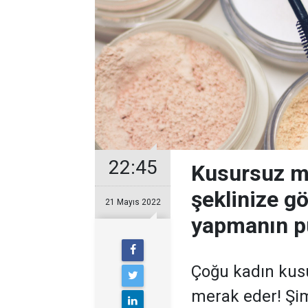
22:45
Kusursuz ma
şeklinize gö
21 Mayıs 2022
yapmanın pü
Çoğu kadın kus
merak eder! Şim