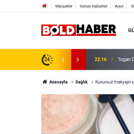
Manşetler
Günün Haberleri
Arşiv
S
G
vlendirme’ Tepkisi!
24
19:32
Sıcak H
Anasayfa
Sağlık
Kusursuz makyajın sı