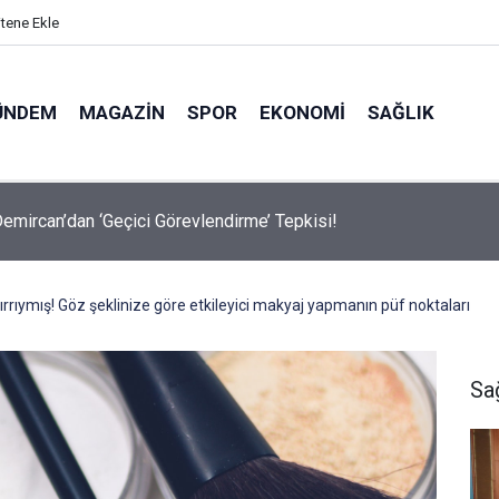
itene Ekle
ÜNDEM
MAGAZIN
SPOR
EKONOMI
SAĞLIK
avalarda Ödem Şikayetini Hafife Almayın!
rrıymış! Göz şeklinize göre etkileyici makyaj yapmanın püf noktaları
Sa