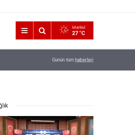
İstanbul
27 °C
12:56
İzmir 112’de Kan Donduran İddialar!
Günün tüm
haberleri
ğlık