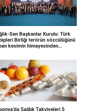
ğlık-Sen Başkanlar Kurulu: Türk
bipleri Birliği terörün sözcülüğünü
pan kesimin himayesinden
tarılmalı
ponya'da Sağlık Takviyeleri 5