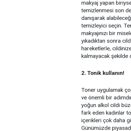
makyaj yapan biriysen
temizlenmesi son de
danışarak alabileceğin
temizleyici seçin. T
makyajınızı bir misele
yıkadıktan sonra cil
hareketlerle, cildin
kalmayacak şekilde ci
2. Tonik kullanın!
Toner uygulamak çoğ
ve önemli bir adımdır
yoğun alkol cildi büze
fark eden kadınlar to
içerikleri çok daha g
Günümüzde piyasada he