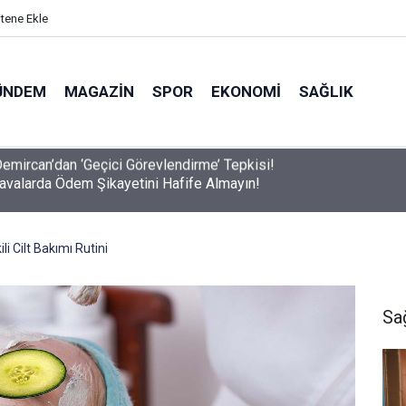
itene Ekle
ÜNDEM
MAGAZIN
SPOR
EKONOMI
SAĞLIK
avalarda Ödem Şikayetini Hafife Almayın!
li Cilt Bakımı Rutini
Sa