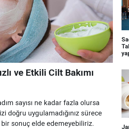
Sa
Ta
ya
kur
lı ve Etkili Cilt Bakımı
adım sayısı ne kadar fazla olursa
nizi doğru uygulamadığınız sürece
li bir sonuç elde edemeyebiliriz.
Ja