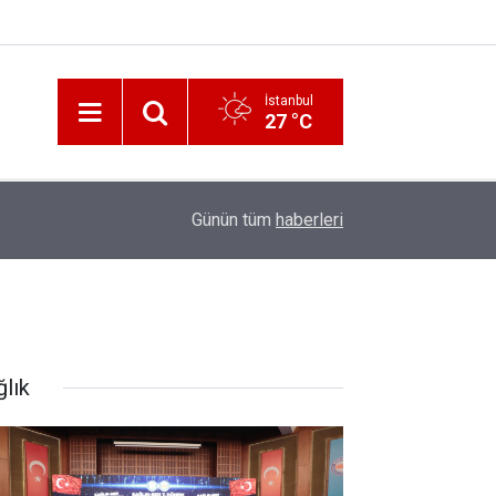
İstanbul
27 °C
12:56
İzmir 112’de Kan Donduran İddialar!
Günün tüm
haberleri
ğlık