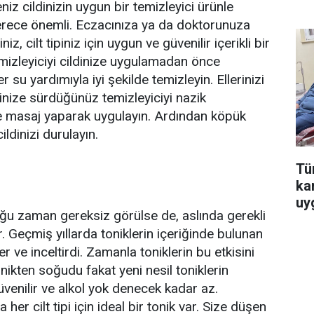
iz cildinizin uygun bir temizleyici ürünle
rece önemli. Eczacınıza ya da doktorunuza
iz, cilt tipiniz için uygun ve güvenilir içerikli bir
emizleyiciyi cildinize uygulamadan önce
r su yardımıyla iyi şekilde temizleyin. Ellerinizi
dinize sürdüğünüz temizleyiciyi nazik
ize masaj yaparak uygulayın. Ardından köpük
ldinizi durulayın.
Tür
ka
uy
u zaman gereksiz görülse de, aslında gerekli
. Geçmiş yıllarda toniklerin içeriğinde bulunan
r ve inceltirdi. Zamanla toniklerin bu etkisini
nikten soğudu fakat yeni nesil toniklerin
üvenilir ve alkol yok denecek kadar az.
r cilt tipi için ideal bir tonik var. Size düşen