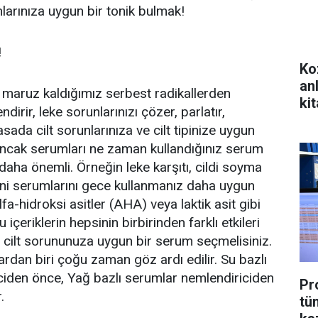
runlarınıza uygun bir tonik bulmak!
!
Ko
an
 maruz kaldığımız serbest radikallerden
kit
ndirir, leke sorunlarınızı çözer, parlatır,
asada cilt sorunlarınıza ve cilt tipinize uygun
ncak serumları ne zaman kullandığınız serum
aha önemli. Örneğin leke karşıtı, cildi soyma
mini serumlarını gece kullanmanız daha uygun
lfa-hidroksi asitler (AHA) veya laktik asit gibi
Bu içeriklerin hepsinin birbirinden farklı etkileri
 ve cilt sorununuza uygun bir serum seçmelisiniz.
rdan biri çoğu zaman göz ardı edilir. Su bazlı
ciden önce, Yağ bazlı serumlar nemlendiriciden
Pr
.
tü