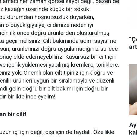
n amacı her zaman görsel kaygı değil, bazen de
iz kazağın üzerinde küçük bir sökük
bu durumdan hoşnutsuzluk duyarken,
o büyük giysiye, cildimize neden iyi
çin ilk önce doğru ürünlerden oluşturulmuş
“Ç
ta geçirmelisiniz. Cilt bakımında adım sayısı ne
art
lsun, ürünlerinizi doğru uygulamadığınız sürece
 sonuç elde edemeyebiliriz. Kusursuz bir cilt için
 ve içerik yüklemesi yapılmış kremlere, toniklere,
cınız yok. Önemli olan cilt tipiniz için doğru ve
nilir ürünleri uygun bir sıralamayla ve düzenli
di gelin doğru bir cilt bakımı için doğru bir
ır birlikte inceleyelim!
n bir cilt!
Ayr
 içi için değil, dışı için de faydalı. Özellikle
ka