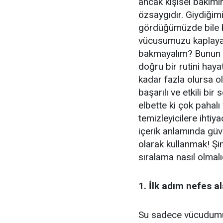
ancak kişisel bakımı
özsaygıdır. Giydiğim
gördüğümüzde bile 
vücusumuzu kaplayan 
bakmayalım? Bunun i
doğru bir rutini haya
kadar fazla olursa o
başarılı ve etkili bir
elbette ki çok pahalı
temizleyicilere ihtiya
içerik anlamında güve
olarak kullanmak! Şim
sıralama nasıl olmalıd
1. İlk adım nefes ala
Su sadece vücudumuzun