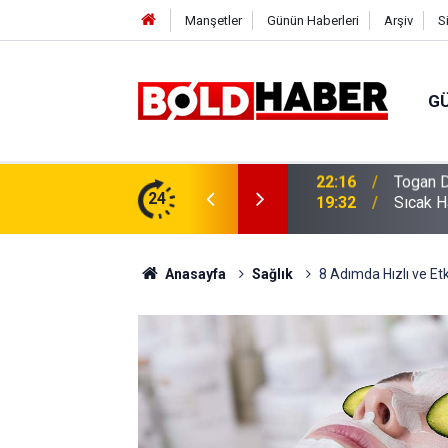
Manşetler
Günün Haberleri
Arşiv
S
G
vlendirme’ Tepkisi!
24
19:32
Sıcak H
Anasayfa
Sağlık
8 Adımda Hızlı ve Etki