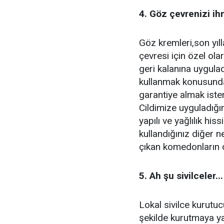
4. Göz çevrenizi ih
Göz kremleri,son yıl
çevresi için özel ola
geri kalanına uygula
kullanmak konusunda u
garantiye almak iste
Cildimize uyguladığı
yapılı ve yağlılık his
kullandığınız diğer 
çıkan komedonların o
5. Ah şu sivilceler...
Lokal sivilce kurutucu
şekilde kurutmaya yar