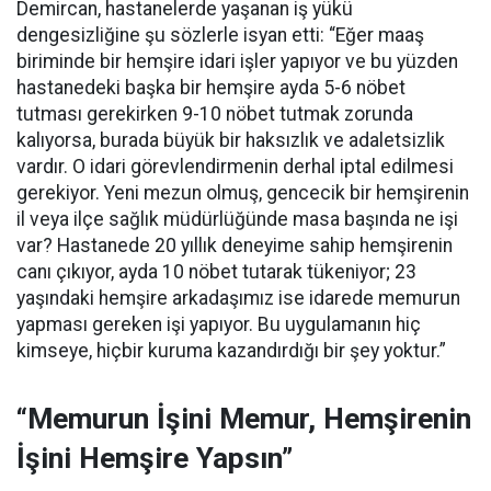
Demircan, hastanelerde yaşanan iş yükü
dengesizliğine şu sözlerle isyan etti:
“Eğer maaş
biriminde bir hemşire idari işler yapıyor ve bu yüzden
hastanedeki başka bir hemşire ayda 5-6 nöbet
tutması gerekirken 9-10 nöbet tutmak zorunda
kalıyorsa, burada büyük bir haksızlık ve adaletsizlik
vardır. O idari görevlendirmenin derhal iptal edilmesi
gerekiyor. Yeni mezun olmuş, gencecik bir hemşirenin
il veya ilçe sağlık müdürlüğünde masa başında ne işi
var? Hastanede 20 yıllık deneyime sahip hemşirenin
canı çıkıyor, ayda 10 nöbet tutarak tükeniyor; 23
yaşındaki hemşire arkadaşımız ise idarede memurun
yapması gereken işi yapıyor. Bu uygulamanın hiç
kimseye, hiçbir kuruma kazandırdığı bir şey yoktur.”
“Memurun İşini Memur, Hemşirenin
İşini Hemşire Yapsın”