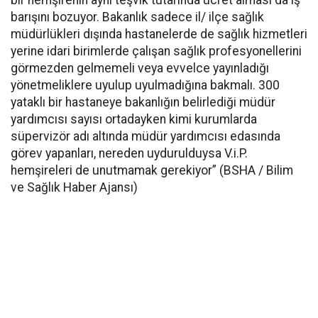
bir hemşirenin aynı teşvik tutarında ücret alması da iş
barışını bozuyor. Bakanlık sadece il/ ilçe sağlık
müdürlükleri dışında hastanelerde de sağlık hizmetleri
yerine idari birimlerde çalışan sağlık profesyonellerini
görmezden gelmemeli veya evvelce yayınladığı
yönetmeliklere uyulup uyulmadığına bakmalı. 300
yataklı bir hastaneye bakanlığın belirlediği müdür
yardımcısı sayısı ortadayken kimi kurumlarda
süpervizör adı altında müdür yardımcısı edasında
görev yapanları, nereden uydurulduysa V.i.P.
hemşireleri de unutmamak gerekiyor” (BSHA / Bilim
ve Sağlık Haber Ajansı)