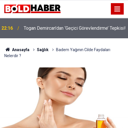
!
19:32
Sıcak Havalarda Ödem Şikayetini Hafife Almayın!
Anasayfa
Sağlık
Badem Yağının Cilde Faydaları
Nelerdir ?