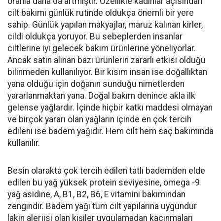
oranla daha da artmıştır. Özellikle kadınlar açısından
cilt bakımı günlük rutinde oldukça önemli bir yere
sahip. Günlük yapılan makyajlar, maruz kalınan kirler,
cildi oldukça yoruyor. Bu sebeplerden insanlar
ciltlerine iyi gelecek bakım ürünlerine yöneliyorlar.
Ancak satın alınan bazı ürünlerin zararlı etkisi olduğu
bilinmeden kullanılıyor. Bir kısım insan ise doğallıktan
yana olduğu için doğanın sunduğu nimetlerden
yararlanmaktan yana. Doğal bakım denince akla ilk
gelense yağlardır. İçinde hiçbir katkı maddesi olmayan
ve birçok yararı olan yağların içinde en çok tercih
edileni ise badem yağıdır. Hem cilt hem saç bakımında
kullanılır.
Besin olarakta çok tercih edilen tatlı bademden elde
edilen bu yağ yüksek protein seviyesine, omega -9
yağ asidine, A, B1, B2, B6, E vitamini bakımından
zengindir. Badem yağı tüm cilt yapılarına uygundur
lakin alerjisi olan kişiler uygulamadan kaçınmaları