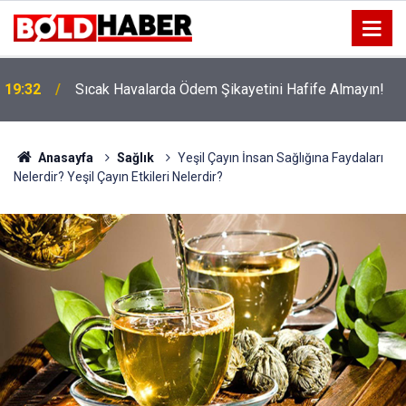
!
19:32
Sıcak Havalarda Ödem Şikayetini Hafife Almayın!
Anasayfa
Sağlık
Yeşil Çayın İnsan Sağlığına Faydaları
Nelerdir? Yeşil Çayın Etkileri Nelerdir?