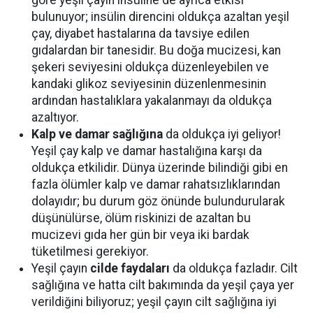
göre yeşil çayın insüline de ayrıca etkisi
bulunuyor; insülin direncini oldukça azaltan yeşil
çay, diyabet hastalarına da tavsiye edilen
gıdalardan bir tanesidir. Bu doğa mucizesi, kan
şekeri seviyesini oldukça düzenleyebilen ve
kandaki glikoz seviyesinin düzenlenmesinin
ardından hastalıklara yakalanmayı da oldukça
azaltıyor.
Kalp ve damar sağlığına
da oldukça iyi geliyor!
Yeşil çay kalp ve damar hastalığına karşı da
oldukça etkilidir. Dünya üzerinde bilindiği gibi en
fazla ölümler kalp ve damar rahatsızlıklarından
dolayıdır; bu durum göz önünde bulundurularak
düşünülürse, ölüm riskinizi de azaltan bu
mucizevi gıda her gün bir veya iki bardak
tüketilmesi gerekiyor.
Yeşil çayın
cilde faydaları
da oldukça fazladır. Cilt
sağlığına ve hatta cilt bakımında da yeşil çaya yer
verildiğini biliyoruz; yeşil çayın cilt sağlığına iyi