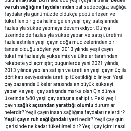
bulunmaktadır. Bu makalede yeşil çayın insanın
beden
ve ruh sağlığına faydalarından
bahsedeceğiz; sağlığa
faydalarıyla günümüzde oldukça popülerleşen ve
tüketilen bir gıda haline gelen yeşil çay, satışlarında
fazlasıyla sükse yapmaya devam ediyor. Dünya
üzerinde de fazlasıyla sükse yapan ve satışı, üretimi
fazlalaştırılan yeşil çayın doğa mucizelerinden bir
tanesi olduğu söyleniyor. 2013 yılında yeşil çayın
tüketimi fazlasıyla yükselmiş ve ülkeler tarafından
rekabete yol açmıştır; bugünlerde yani 2021 yılında,
2013 yılında yapılan satışın ve üretilen yeşil çayın üç ila
dört katı seviyesinde üretilip tüketildiği biliniyor. Yeşil
çay pazarında ülkeler arasında en büyük sükseyi
yapan ve yeşil çay satışında marka olan Çin dünya
üzerinde %80 yeşil çay satışına sahiptir. Peki yeşil
çayın
sağlık açısından yarattığı olumlu
durumlar
nelerdir? Yeşil çayın insan sağlığına faydaları nelerdir?
Yeşil çayın ruh sağlığındaki yeri
nedir? Yeşil çay gün
içerisinde ne kadar tüketilmelidir? Yeşil çay içimi nasıl