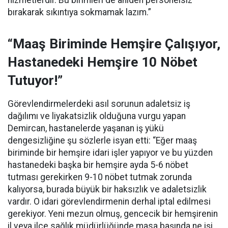
hizmetlerdir. Bu birimleri de aniden personelsiz
bırakarak sıkıntıya sokmamak lazım.”
“Maaş Biriminde Hemşire Çalışıyor,
Hastanedeki Hemşire 10 Nöbet
Tutuyor!”
Görevlendirmelerdeki asıl sorunun adaletsiz iş
dağılımı ve liyakatsizlik olduğuna vurgu yapan
Demircan, hastanelerde yaşanan iş yükü
dengesizliğine şu sözlerle isyan etti:
“Eğer maaş
biriminde bir hemşire idari işler yapıyor ve bu yüzden
hastanedeki başka bir hemşire ayda 5-6 nöbet
tutması gerekirken 9-10 nöbet tutmak zorunda
kalıyorsa, burada büyük bir haksızlık ve adaletsizlik
vardır. O idari görevlendirmenin derhal iptal edilmesi
gerekiyor. Yeni mezun olmuş, gencecik bir hemşirenin
il veya ilçe sağlık müdürlüğünde masa başında ne işi