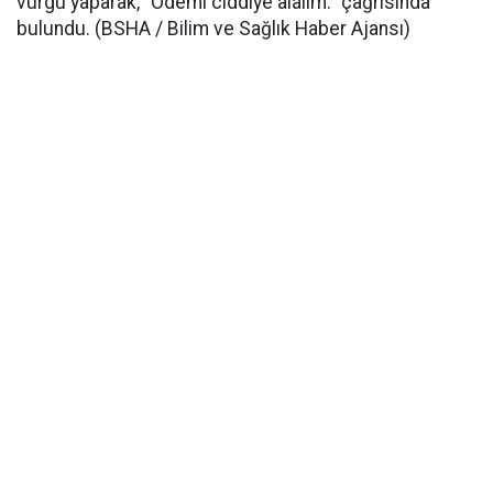
vurgu yaparak, “Ödemi ciddiye alalım.” çağrısında
bulundu. (BSHA / Bilim ve Sağlık Haber Ajansı)