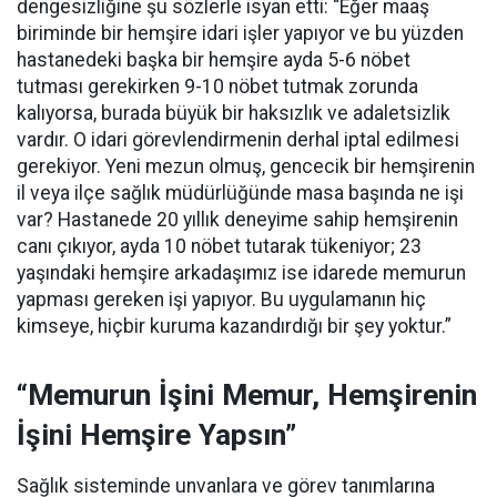
dengesizliğine şu sözlerle isyan etti:
“Eğer maaş
biriminde bir hemşire idari işler yapıyor ve bu yüzden
hastanedeki başka bir hemşire ayda 5-6 nöbet
tutması gerekirken 9-10 nöbet tutmak zorunda
kalıyorsa, burada büyük bir haksızlık ve adaletsizlik
vardır. O idari görevlendirmenin derhal iptal edilmesi
gerekiyor. Yeni mezun olmuş, gencecik bir hemşirenin
il veya ilçe sağlık müdürlüğünde masa başında ne işi
var? Hastanede 20 yıllık deneyime sahip hemşirenin
canı çıkıyor, ayda 10 nöbet tutarak tükeniyor; 23
yaşındaki hemşire arkadaşımız ise idarede memurun
yapması gereken işi yapıyor. Bu uygulamanın hiç
kimseye, hiçbir kuruma kazandırdığı bir şey yoktur.”
“Memurun İşini Memur, Hemşirenin
İşini Hemşire Yapsın”
Sağlık sisteminde unvanlara ve görev tanımlarına