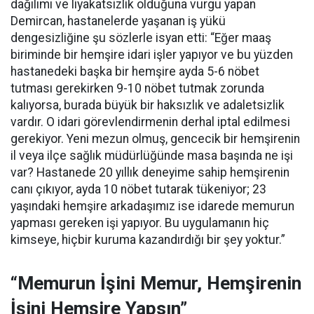
dağılımı ve liyakatsizlik olduğuna vurgu yapan
Demircan, hastanelerde yaşanan iş yükü
dengesizliğine şu sözlerle isyan etti:
“Eğer maaş
biriminde bir hemşire idari işler yapıyor ve bu yüzden
hastanedeki başka bir hemşire ayda 5-6 nöbet
tutması gerekirken 9-10 nöbet tutmak zorunda
kalıyorsa, burada büyük bir haksızlık ve adaletsizlik
vardır. O idari görevlendirmenin derhal iptal edilmesi
gerekiyor. Yeni mezun olmuş, gencecik bir hemşirenin
il veya ilçe sağlık müdürlüğünde masa başında ne işi
var? Hastanede 20 yıllık deneyime sahip hemşirenin
canı çıkıyor, ayda 10 nöbet tutarak tükeniyor; 23
yaşındaki hemşire arkadaşımız ise idarede memurun
yapması gereken işi yapıyor. Bu uygulamanın hiç
kimseye, hiçbir kuruma kazandırdığı bir şey yoktur.”
“Memurun İşini Memur, Hemşirenin
İşini Hemşire Yapsın”