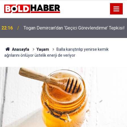
22:16
Togan Demircan’dan ‘Geçici Görevlendirme’ Tepkisi!
19:32
Sıcak Havalarda Ödem Şikayetini Hafife Almayın!
Anasayfa
Yaşam
Balla karıştırılıp yenirse kemik
ağrılarını önlüyor üstelik enerji de veriyor