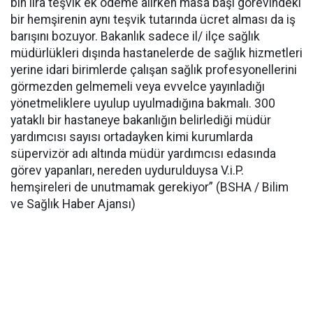
bin lira teşvik ek ödeme alırken masa başı görevindeki
bir hemşirenin aynı teşvik tutarında ücret alması da iş
barışını bozuyor. Bakanlık sadece il/ ilçe sağlık
müdürlükleri dışında hastanelerde de sağlık hizmetleri
yerine idari birimlerde çalışan sağlık profesyonellerini
görmezden gelmemeli veya evvelce yayınladığı
yönetmeliklere uyulup uyulmadığına bakmalı. 300
yataklı bir hastaneye bakanlığın belirlediği müdür
yardımcısı sayısı ortadayken kimi kurumlarda
süpervizör adı altında müdür yardımcısı edasında
görev yapanları, nereden uydurulduysa V.i.P.
hemşireleri de unutmamak gerekiyor” (BSHA / Bilim
ve Sağlık Haber Ajansı)