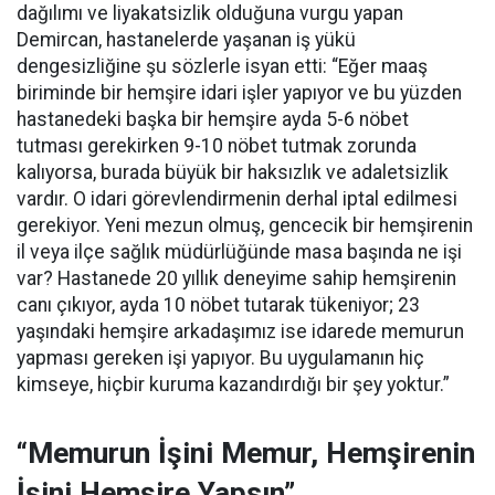
dağılımı ve liyakatsizlik olduğuna vurgu yapan
Demircan, hastanelerde yaşanan iş yükü
dengesizliğine şu sözlerle isyan etti:
“Eğer maaş
biriminde bir hemşire idari işler yapıyor ve bu yüzden
hastanedeki başka bir hemşire ayda 5-6 nöbet
tutması gerekirken 9-10 nöbet tutmak zorunda
kalıyorsa, burada büyük bir haksızlık ve adaletsizlik
vardır. O idari görevlendirmenin derhal iptal edilmesi
gerekiyor. Yeni mezun olmuş, gencecik bir hemşirenin
il veya ilçe sağlık müdürlüğünde masa başında ne işi
var? Hastanede 20 yıllık deneyime sahip hemşirenin
canı çıkıyor, ayda 10 nöbet tutarak tükeniyor; 23
yaşındaki hemşire arkadaşımız ise idarede memurun
yapması gereken işi yapıyor. Bu uygulamanın hiç
kimseye, hiçbir kuruma kazandırdığı bir şey yoktur.”
“Memurun İşini Memur, Hemşirenin
İşini Hemşire Yapsın”