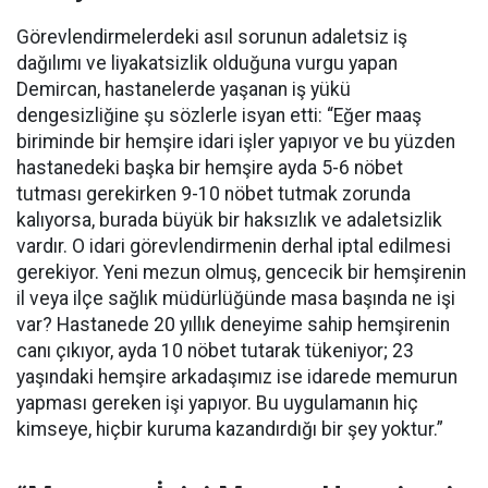
Görevlendirmelerdeki asıl sorunun adaletsiz iş
dağılımı ve liyakatsizlik olduğuna vurgu yapan
Demircan, hastanelerde yaşanan iş yükü
dengesizliğine şu sözlerle isyan etti:
“Eğer maaş
biriminde bir hemşire idari işler yapıyor ve bu yüzden
hastanedeki başka bir hemşire ayda 5-6 nöbet
tutması gerekirken 9-10 nöbet tutmak zorunda
kalıyorsa, burada büyük bir haksızlık ve adaletsizlik
vardır. O idari görevlendirmenin derhal iptal edilmesi
gerekiyor. Yeni mezun olmuş, gencecik bir hemşirenin
il veya ilçe sağlık müdürlüğünde masa başında ne işi
var? Hastanede 20 yıllık deneyime sahip hemşirenin
canı çıkıyor, ayda 10 nöbet tutarak tükeniyor; 23
yaşındaki hemşire arkadaşımız ise idarede memurun
yapması gereken işi yapıyor. Bu uygulamanın hiç
kimseye, hiçbir kuruma kazandırdığı bir şey yoktur.”