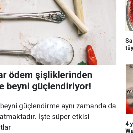
Sa
tü
ar ödem şişliklerinden
e beyni güçlendiriyor!
r beyni güçlendirme aynı zamanda da
tmaktadır. İşte süper etkisi
4 y
tlar
Wa