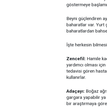
göstermeye başlamış
Beyni güçlendiren a
baharatlar var. Yurt 
baharatlardan bahsed
İşte herkesin bilmesi
Zencefil:
Hamile kadı
yardımcı olması için 
tedavisi gören hastal
kullanırlar.
Adaçayı:
Boğaz ağrıs
gargara yapabilir ya
bir araştırmaya göre