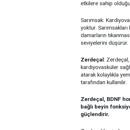
etkilere sahip olduğu
Sarımsak: Kardiyovask
yoktur. Sarımsakları 
damarların tıkanması
seviyelerini düşürür.
Zerdeçal
: Zerdeçal,
kardiyovasküler sağlığ
atarak kolaylıkla yem
tarafından kullanılır.
Zerdeçal, BDNF hor
bağlı beyin fonksi
güçlendirir.