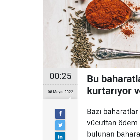
00:25
Bu baharatl
kurtarıyor v
08 Mayıs 2022
Bazı baharatla
vücuttan ödem a
bulunan bahara