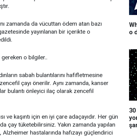
tır.
ynı zamanda da vücuttan ödem atan bazı
Wha
gazetesinde yayınlanan bir içerikte o
o 
ildi.
 gereken o bilgiler..
nların sabah bulantılarını hafifletmesine
zencefil çayı önerilir. Aynı zamanda, kanser
ar bulantı önleyici ilaç olarak zencefil
30
ı ve kaşıntı için en iyi çare adaçayıdır. Her gün
yo
 da çay tüketebilirsiniz. Yakın zamanda yapılan
şa
, Alzheimer hastalarında hafızayı güçlendirici