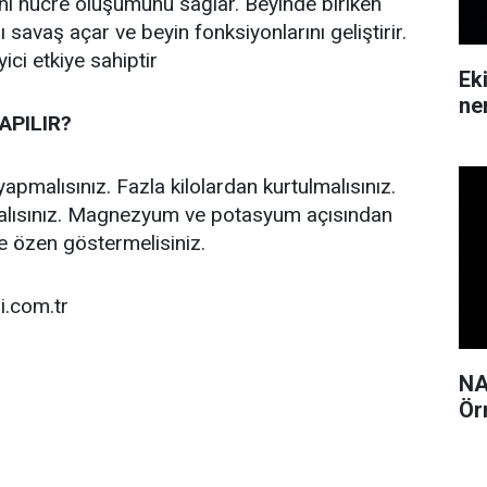
ni hücre oluşumunu sağlar. Beyinde biriken
ı savaş açar ve beyin fonksiyonlarını geliştirir.
ici etkiye sahiptir
Ek
ne
APILIR?
apmalısınız. Fazla kilolardan kurtulmalısınız.
malısınız. Magnezyum ve potasyum açısından
e özen göstermelisiniz.
i.com.tr
NA
Ör