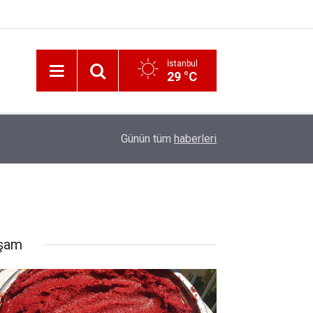
İstanbul
29 °C
12:56
İzmir 112’de Kan Donduran İddialar!
Günün tüm
haberleri
şam