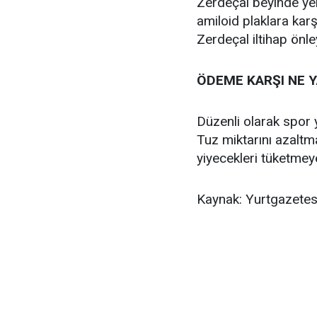
Zerdeçal beyinde ye
amiloid plaklara karş
Zerdeçal iltihap önley
ÖDEME KARŞI NE Y
Düzenli olarak spor y
Tuz miktarını azalt
yiyecekleri tüketmey
Kaynak: Yurtgazetes