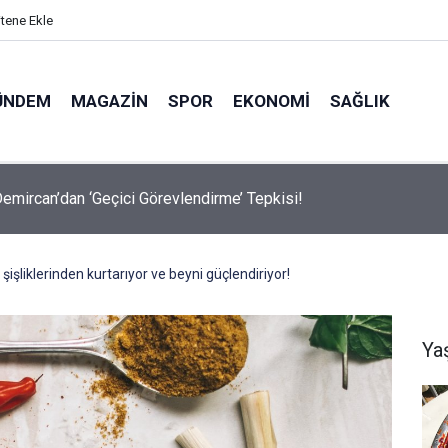
itene Ekle
ÜNDEM
MAGAZIN
SPOR
EKONOMI
SAĞLIK
avalarda Ödem Şikayetini Hafife Almayın!
işliklerinden kurtarıyor ve beyni güçlendiriyor!
Ya