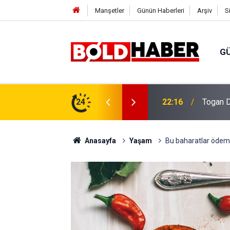
Manşetler
Günün Haberleri
Arşiv
S
G
vlendirme’ Tepkisi!
24
19:32
Sıcak H
Anasayfa
Yaşam
Bu baharatlar ödem ş