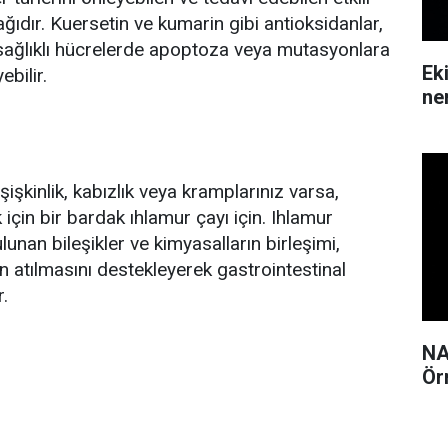
ğıdır. Kuersetin ve kumarin gibi antioksidanlar,
 sağlıklı hücrelerde apoptoza veya mutasyonlara
Ek
bilir.
ne
şişkinlik, kabızlık veya kramplarınız varsa,
için bir bardak ıhlamur çayı için. Ihlamur
lunan bileşikler ve kimyasalların birleşimi,
in atılmasını destekleyerek gastrointestinal
r.
NA
Ör