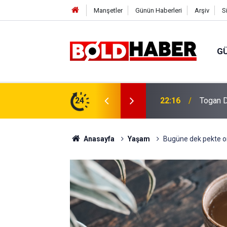
Manşetler
Günün Haberleri
Arşiv
S
G
vlendirme’ Tepkisi!
24
19:32
Sıcak H
Anasayfa
Yaşam
Bugüne dek pekte o