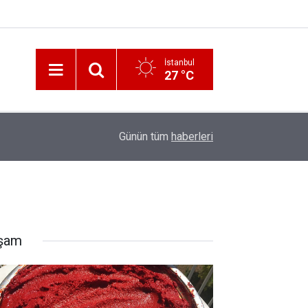
İstanbul
27 °C
12:56
İzmir 112’de Kan Donduran İddialar!
Günün tüm
haberleri
şam