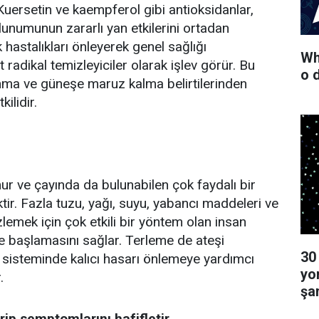
. Kuersetin ve kaempferol gibi antioksidanlar,
unumunun zararlı yan etkilerini ortadan
k hastalıkları önleyerek genel sağlığı
Wha
t radikal temizleyiciler olarak işlev görür. Bu
o 
lanma ve güneşe maruz kalma belirtilerinden
ilidir.
ur ve çayında da bulunabilen çok faydalı bir
tir. Fazla tuzu, yağı, suyu, yabancı maddeleri ve
zlemek için çok etkili bir yöntem olan insan
 başlamasını sağlar. Terleme de ateşi
30
sisteminde kalıcı hasarı önlemeye yardımcı
yo
.
şa
rip semptomlarını hafifletir