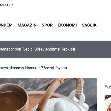
itene Ekle
ÜNDEM
MAGAZIN
SPOR
EKONOMI
SAĞLIK
avalarda Ödem Şikayetini Hafife Almayın!
rtaya çıkmamış Ihlamurun 7 önemli faydası
Ya