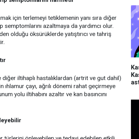
mak için terlemeyi tetiklemenin yanı sıra diğer
rip semptomlarını azaltmaya da yardımcı olur.
den olduğu öksürüklerde yatıştırıcı ve tahriş
ir.
ır
Ka
Ka
 diğer iltihaplı hastalıklardan (artrit ve gut dahil)
ast
in ıhlamur çayı, ağrılı dönemi rahat geçirmeye
unum yolu iltihabını azaltır ve kan basıncını
leyebilir
r türlerini önleyebilen ve tedavi edebilen etkili