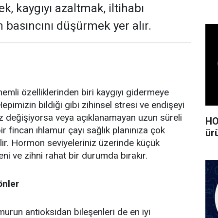
k, kaygıyı azaltmak, iltihabı
 basıncını düşürmek yer alır.
emli özelliklerinden biri kaygıyı gidermeye
epimizin bildiği gibi zihinsel stresi ve endişeyi
iniz değişiyorsa veya açıklanamayan uzun süreli
HO
ir fincan ıhlamur çayı sağlık planınıza çok
ürü
abilir. Hormon seviyeleriniz üzerinde küçük
deni ve zihni rahat bir durumda bırakır.
önler
amurun antioksidan bileşenleri de en iyi