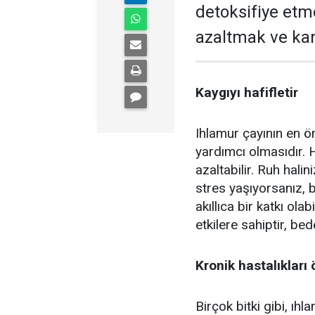
detoksifiye etme
azaltmak ve kan
Kaygıyı hafifletir
Ihlamur çayının en ön
yardımcı olmasıdır. H
azaltabilir. Ruh hal
stres yaşıyorsanız, b
akıllıca bir katkı ol
etkilere sahiptir, be
Kronik hastalıkları 
Birçok bitki gibi, ıhl