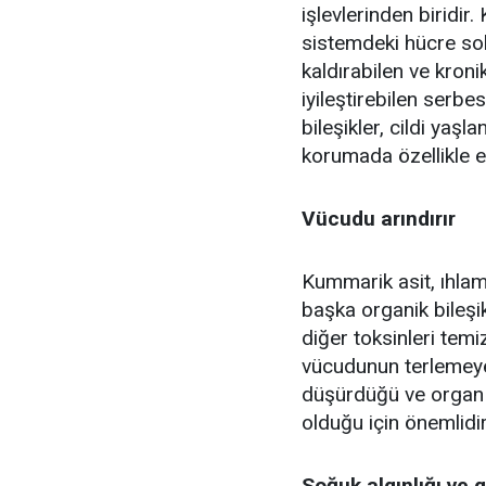
işlevlerinden biridir
sistemdeki hücre sol
kaldırabilen ve kroni
iyileştirebilen serbes
bileşikler, cildi yaş
korumada özellikle etk
Vücudu arındırır
Kummarik asit, ıhlam
başka organik bileşik
diğer toksinleri temi
vücudunun terlemeye
düşürdüğü ve organ 
olduğu için önemlidir
Soğuk algınlığı ve g