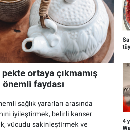
Sa
tü
 pekte ortaya çıkmamış
 önemli faydası
emli sağlık yararları arasında
ini iyileştirmek, belirli kanser
4 y
ek, vücudu sakinleştirmek ve
Wa