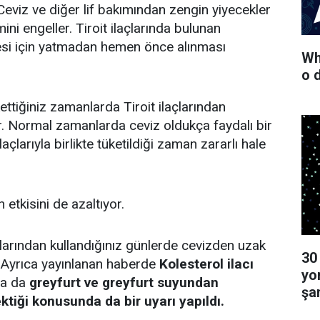
. Ceviz ve diğer lif bakımından zengin yiyecekler
imini engeller. Tiroit ilaçlarında bulunan
esi için yatmadan hemen önce alınması
Wha
o 
ettiğiniz zamanlarda Tiroit ilaçlarından
. Normal zamanlarda ceviz oldukça faydalı bir
laçlarıyla birlikte tüketildiği zaman zararlı hale
n etkisini de azaltıyor.
çlarından kullandığınız günlerde cevizden uzak
30
 Ayrıca yayınlanan haberde
Kolesterol ilacı
yo
da da
greyfurt ve greyfurt suyundan
şa
tiği konusunda da bir uyarı yapıldı.