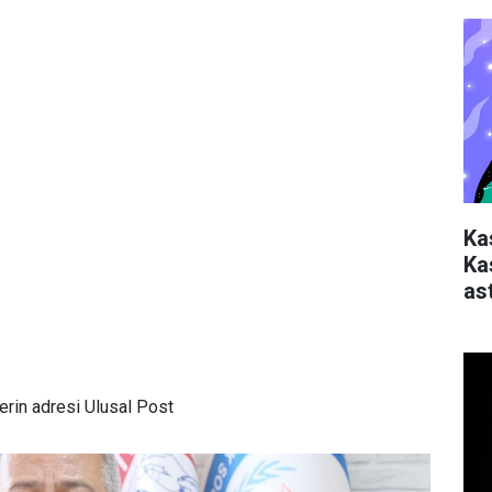
Ka
Ka
ast
rin adresi Ulusal Post