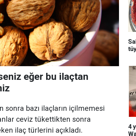
Sa
tü
seniz eğer bu ilaçtan
niz
n sonra bazı ilaçların içilmemesi
nlar ceviz tükettikten sonra
4 y
en ilaç türlerini açıkladı.
Wa