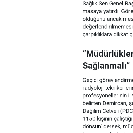
Sağlık Sen Genel Ba
masaya yatırdı. Görev
olduğunu ancak mes
değerlendirilmemesi
çarpıklıklara dikkat ç
“Müdürlükler
Sağlanmalı”
Geçici görevlendirmel
radyoloji teknikerle
profesyonellerinin il
belirten Demircan, şu
Dağılım Cetveli (PDC
1150 kişinin çalıştığ
dönsün’ dersek, müdür