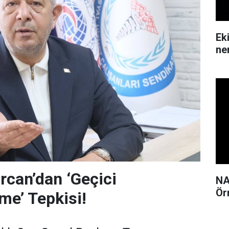
Ek
ne
can’dan ‘Geçici
NA
Ör
me’ Tepkisi!