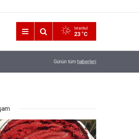
İstanbul
23 °C
12:56
İzmir 112’de Kan Donduran İddialar!
Günün tüm
haberleri
şam