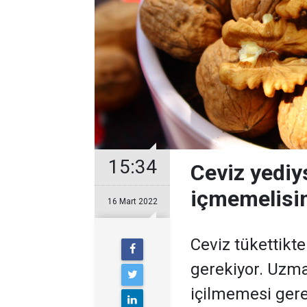
15:34
Ceviz yediy
içmemelisi
16 Mart 2022
Ceviz tükettikte
gerekiyor. Uzma
içilmemesi gerek