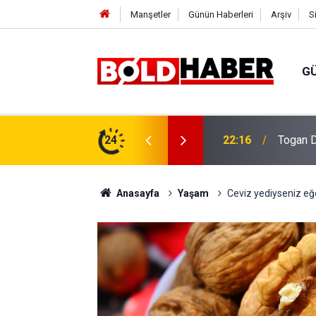
Manşetler
Günün Haberleri
Arşiv
S
G
vlendirme’ Tepkisi!
24
19:32
Sıcak H
Anasayfa
Yaşam
Ceviz yediyseniz eğ