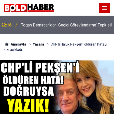
!
19:32
Sıcak Havalarda Ödem Şikayetini Hafife Almayın!
Anasayfa
Yaşam
CHP'li Haluk Pekşen'i öldüren hatayı
kızı açıkladı