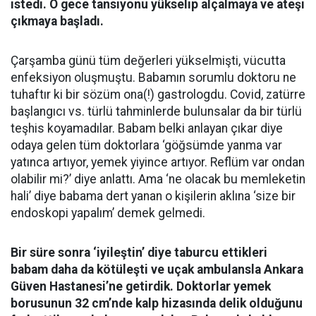
istedi. O gece tansiyonu yükselip alçalmaya ve ateşi
çıkmaya başladı.
Çarşamba günü tüm değerleri yükselmişti, vücutta
enfeksiyon oluşmuştu. Babamın sorumlu doktoru ne
tuhaftır ki bir sözüm ona(!) gastrologdu. Covid, zatürre
başlangıcı vs. türlü tahminlerde bulunsalar da bir türlü
teşhis koyamadılar. Babam belki anlayan çıkar diye
odaya gelen tüm doktorlara ‘göğsümde yanma var
yatınca artıyor, yemek yiyince artıyor. Reflüm var ondan
olabilir mi?’ diye anlattı. Ama ‘ne olacak bu memleketin
hali’ diye babama dert yanan o kişilerin aklına ‘size bir
endoskopi yapalım’ demek gelmedi.
Bir süre sonra ‘iyileştin’ diye taburcu ettikleri
babam daha da kötüleşti ve uçak ambulansla Ankara
Güven Hastanesi’ne getirdik. Doktorlar yemek
borusunun 32 cm’nde kalp hizasında delik olduğunu