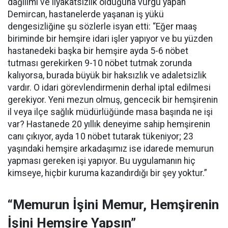
dağılımı ve liyakatsizlik olduğuna vurgu yapan
Demircan, hastanelerde yaşanan iş yükü
dengesizliğine şu sözlerle isyan etti:
“Eğer maaş
biriminde bir hemşire idari işler yapıyor ve bu yüzden
hastanedeki başka bir hemşire ayda 5-6 nöbet
tutması gerekirken 9-10 nöbet tutmak zorunda
kalıyorsa, burada büyük bir haksızlık ve adaletsizlik
vardır. O idari görevlendirmenin derhal iptal edilmesi
gerekiyor. Yeni mezun olmuş, gencecik bir hemşirenin
il veya ilçe sağlık müdürlüğünde masa başında ne işi
var? Hastanede 20 yıllık deneyime sahip hemşirenin
canı çıkıyor, ayda 10 nöbet tutarak tükeniyor; 23
yaşındaki hemşire arkadaşımız ise idarede memurun
yapması gereken işi yapıyor. Bu uygulamanın hiç
kimseye, hiçbir kuruma kazandırdığı bir şey yoktur.”
“Memurun İşini Memur, Hemşirenin
İşini Hemşire Yapsın”