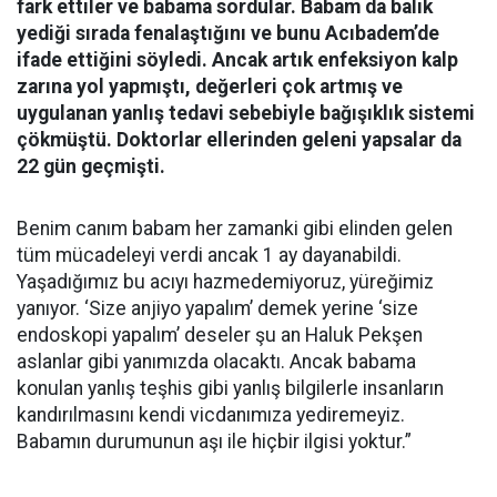
fark ettiler ve babama sordular. Babam da balık
yediği sırada fenalaştığını ve bunu Acıbadem’de
ifade ettiğini söyledi. Ancak artık enfeksiyon kalp
zarına yol yapmıştı, değerleri çok artmış ve
uygulanan yanlış tedavi sebebiyle bağışıklık sistemi
çökmüştü. Doktorlar ellerinden geleni yapsalar da
22 gün geçmişti.
Benim canım babam her zamanki gibi elinden gelen
tüm mücadeleyi verdi ancak 1 ay dayanabildi.
Yaşadığımız bu acıyı hazmedemiyoruz, yüreğimiz
yanıyor. ‘Size anjiyo yapalım’ demek yerine ‘size
endoskopi yapalım’ deseler şu an Haluk Pekşen
aslanlar gibi yanımızda olacaktı. Ancak babama
konulan yanlış teşhis gibi yanlış bilgilerle insanların
kandırılmasını kendi vicdanımıza yediremeyiz.
Babamın durumunun aşı ile hiçbir ilgisi yoktur.”