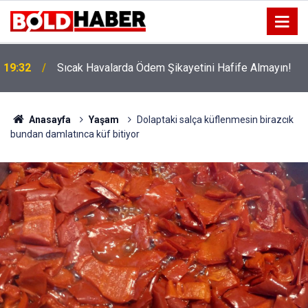
!
19:32
Sıcak Havalarda Ödem Şikayetini Hafife Almayın!
Anasayfa
Yaşam
Dolaptaki salça küflenmesin birazcık
bundan damlatınca küf bitiyor