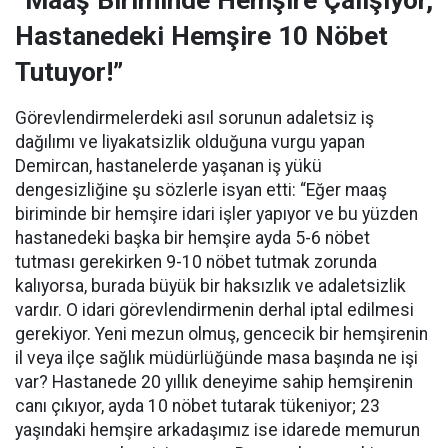
“Maaş Biriminde Hemşire Çalışıyor,
Hastanedeki Hemşire 10 Nöbet
Tutuyor!”
Görevlendirmelerdeki asıl sorunun adaletsiz iş
dağılımı ve liyakatsizlik olduğuna vurgu yapan
Demircan, hastanelerde yaşanan iş yükü
dengesizliğine şu sözlerle isyan etti:
“Eğer maaş
biriminde bir hemşire idari işler yapıyor ve bu yüzden
hastanedeki başka bir hemşire ayda 5-6 nöbet
tutması gerekirken 9-10 nöbet tutmak zorunda
kalıyorsa, burada büyük bir haksızlık ve adaletsizlik
vardır. O idari görevlendirmenin derhal iptal edilmesi
gerekiyor. Yeni mezun olmuş, gencecik bir hemşirenin
il veya ilçe sağlık müdürlüğünde masa başında ne işi
var? Hastanede 20 yıllık deneyime sahip hemşirenin
canı çıkıyor, ayda 10 nöbet tutarak tükeniyor; 23
yaşındaki hemşire arkadaşımız ise idarede memurun