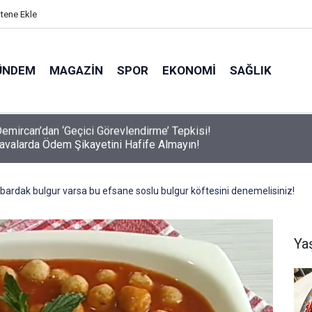
itene Ekle
ÜNDEM
MAGAZIN
SPOR
EKONOMI
SAĞLIK
avalarda Ödem Şikayetini Hafife Almayın!
bardak bulgur varsa bu efsane soslu bulgur köftesini denemelisiniz!
Ya