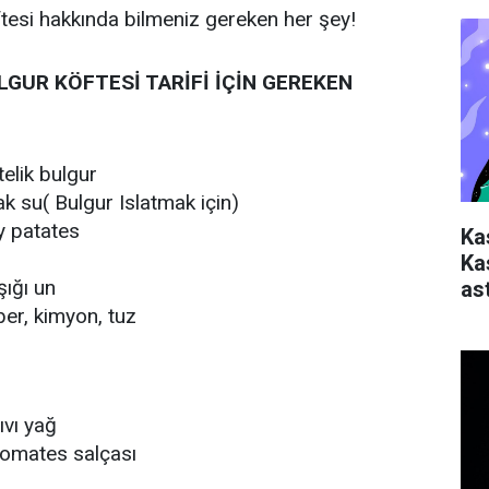
ftesi hakkında bilmeniz gereken her şey!
GUR KÖFTESİ TARİFİ İÇİN GEREKEN
elik bulgur
k su( Bulgur Islatmak için)
y patates
Ka
Ka
ığı un
ast
ber, kimyon, tuz
ıvı yağ
domates salçası