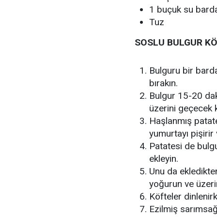
1 buçuk su bard
Tuz
SOSLU BULGUR KÖF
Bulguru bir barda
bırakın.
Bulgur 15-20 dak
üzerini geçecek k
Haşlanmış patate
yumurtayı pişirir
Patatesi de bulgu
ekleyin.
Unu da ekledikte
yoğurun ve üzeri
Köfteler dinlenir
Ezilmiş sarımsağ