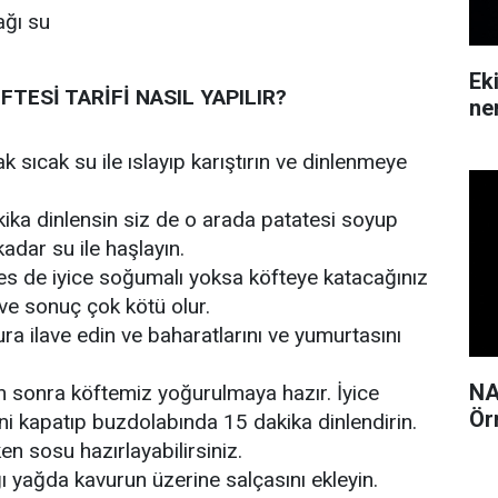
ağı su
Ek
TESİ TARİFİ NASIL YAPILIR?
ne
k sıcak su ile ıslayıp karıştırın ve dinlenmeye
ika dinlensin siz de o arada patatesi soyup
adar su ile haşlayın.
s de iyice soğumalı yoksa köfteye katacağınız
 ve sonuç çok kötü olur.
ra ilave edin ve baharatlarını ve yumurtasını
NA
n sonra köftemiz yoğurulmaya hazır. İyice
Ör
ni kapatıp buzdolabında 15 dakika dinlendirin.
ken sosu hazırlayabilirsiniz.
ı yağda kavurun üzerine salçasını ekleyin.