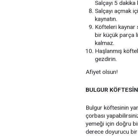
Salçayı 5 dakika
Salçayı açmak içi
kaynatın.
Köfteleri kaynar
bir küçük parça l
kalmaz.
Haşlanmış köftel
gezdirin.
Afiyet olsun!
BULGUR KÖFTESİNİ
Bulgur köftesinin ya
çorbası yapabilirsin
yemeği için doğru bir
derece doyurucu bir