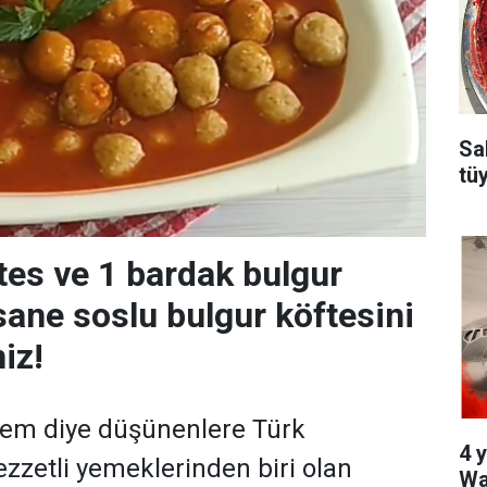
Sa
tü
tes ve 1 bardak bulgur
sane soslu bulgur köftesini
iz!
sem diye düşünenlere Türk
4 y
ezzetli yemeklerinden biri olan
Wa