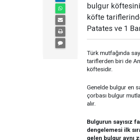
bulgur köftesini
köfte tariflerind
Patates ve 1 Bar
Türk mutfağında sayı
tariflerden biri de 
köftesidir.
Genelde bulgur en sağl
çorbası bulgur mutla
alır.
Bulgurun sayısız fa
dengelemesi ilk sır
gelen bulgur aynı z