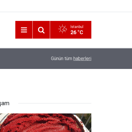
İstanbul
26 °C
12:56
İzmir 112’de Kan Donduran İddialar!
Günün tüm
haberleri
şam