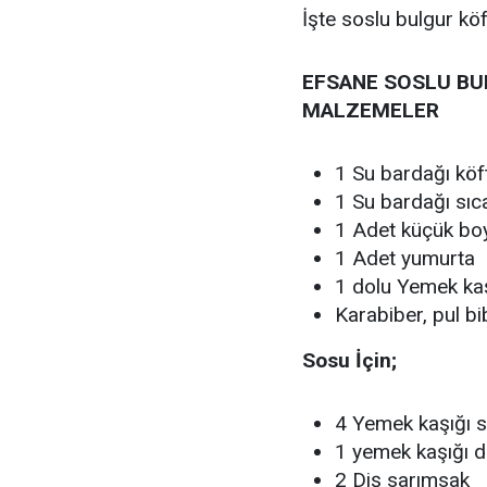
İşte soslu bulgur kö
EFSANE SOSLU BUL
MALZEMELER
1 Su bardağı köft
1 Su bardağı sıca
1 Adet küçük bo
1 Adet yumurta
1 dolu Yemek kaş
Karabiber, pul bi
Sosu İçin;
4 Yemek kaşığı s
1 yemek kaşığı 
2 Diş sarımsak