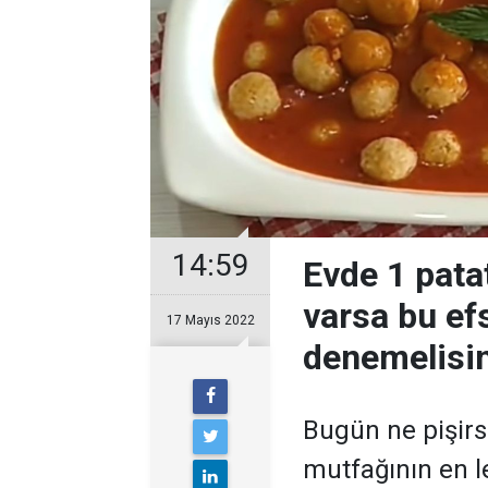
14:59
Evde 1 pata
varsa bu ef
17 Mayıs 2022
denemelisin
Bugün ne pişir
mutfağının en l