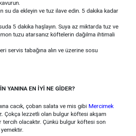
 kavurun.
n su da ekleyin ve tuz ilave edin. 5 dakika kadar
 suda 5 dakika haşlayın. Suya az miktarda tuz ve
imon tuzu atarsanız köftelerin dağılma ihtimali
eri servis tabağına alın ve üzerine sosu
N YANINA EN İYİ NE GİDER?
nına cacık, çoban salata ve mis gibi
Mercimek
iz. Çokça lezzetli olan bulgur köftesi akşam
 tercih olacaktır. Çünkü bulgur köftesi son
 yemektir.