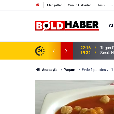
Manşetler
Günün Haberleri
Arşiv
S
G
vlendirme’ Tepkisi!
24
19:32
Sıcak H
Anasayfa
Yaşam
Evde 1 patates ve 1 