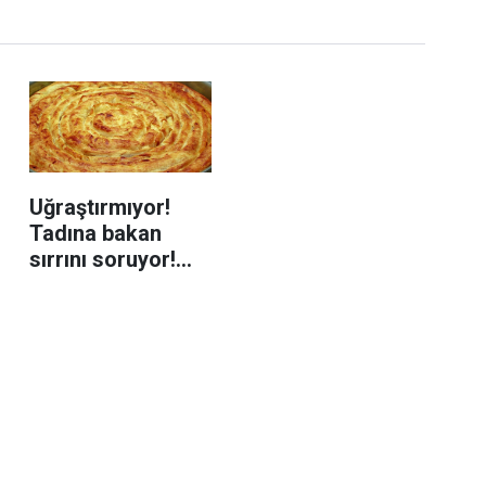
Uğraştırmıyor!
Tadına bakan
sırrını soruyor!
Mayasız
hamurdan kıymalı
kol böreğinin püf
noktası