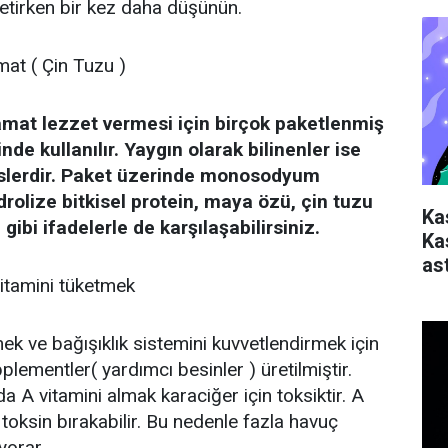
ketirken bir kez daha düşünün.
t ( Çin Tuzu )
at lezzet vermesi için birçok paketlenmiş
inde kullanılır. Yaygın olarak bilinenler ise
ipslerdir. Paket üzerinde monosodyum
drolize bitkisel protein, maya özü, çin tuzu
Ka
gibi ifadelerle de karşılaşabilirsiniz.
Ka
ast
itamini tüketmek
ek ve bağışıklık sistemini kuvvetlendirmek için
plementler( yardımcı besinler ) üretilmiştir.
 A vitamini almak karaciğer için toksiktir. A
toksin bırakabilir. Bu nedenle fazla havuç
yorar.