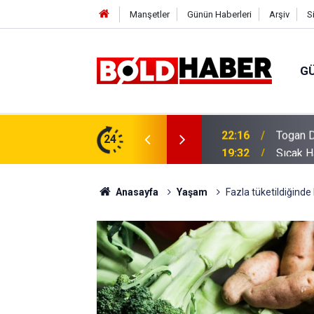
Manşetler
Günün Haberleri
Arşiv
S
G
vlendirme’ Tepkisi!
24
19:32
Sıcak H
Anasayfa
Yaşam
Fazla tüketildiğinde