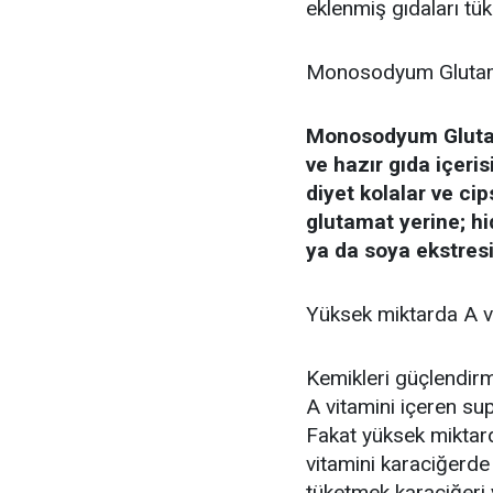
eklenmiş gıdaları tü
Monosodyum Glutama
Monosodyum Glutam
ve hazır gıda içeris
diyet kolalar ve c
glutamat yerine; hi
ya da soya ekstresi 
Yüksek miktarda A v
Kemikleri güçlendirm
A vitamini içeren sup
Fakat yüksek miktarda
vitamini karaciğerde 
tüketmek karaciğeri 