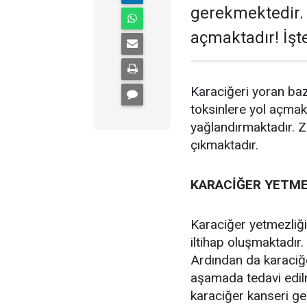
gerekmektedir. B
açmaktadır! İşt
Karaciğeri yoran ba
toksinlere yol açmak
yağlandırmaktadır. 
çıkmaktadır.
KARACİĞER YETME
Karaciğer yetmezliği
iltihap oluşmaktadır
Ardından da karaciğer
aşamada tedavi edilm
karaciğer kanseri geli