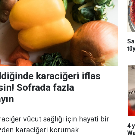
Sa
tü
ldiğinde karaciğeri iflas
sin! Sofrada fazla
yın
raciğer vücut sağlığı için hayati bir
4 y
üzden karaciğeri korumak
Wa