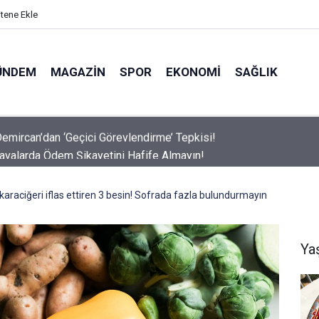
itene Ekle
ÜNDEM
MAGAZIN
SPOR
EKONOMI
SAĞLIK
avalarda Ödem Şikayetini Hafife Almayın!
 karaciğeri iflas ettiren 3 besin! Sofrada fazla bulundurmayın
Ya