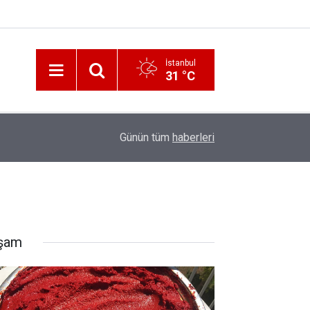
İstanbul
31 °C
12:56
İzmir 112’de Kan Donduran İddialar!
Günün tüm
haberleri
şam