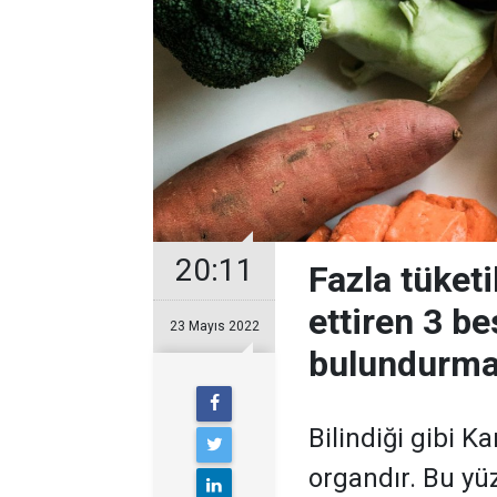
20:11
Fazla tüketi
ettiren 3 be
23 Mayıs 2022
bulundurma
Bilindiği gibi Ka
organdır. Bu y