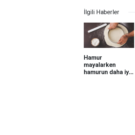
İlgili Haberler
Hamur
mayalarken
hamurun daha iyi
kıvam alması için
uygulamanız
gereken
yöntemler!