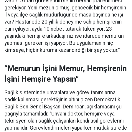
vardır. O idari görevlendirmenin derhal iptal edilmesi
gerekiyor. Yeni mezun olmuş, gencecik bir hemşirenin
il veya ilçe sağlık müdürlüğünde masa başında ne işi
var? Hastanede 20 yıllık deneyime sahip hemşirenin
canı çıkıyor, ayda 10 nöbet tutarak tükeniyor; 23
yaşındaki hemşire arkadaşımız ise idarede memurun
yapması gereken işi yapıyor. Bu uygulamanın hiç
kimseye, hiçbir kuruma kazandırdığı bir şey yoktur.”
“Memurun İşini Memur, Hemşirenin
İşini Hemşire Yapsın”
Sağlık sisteminde unvanlara ve görev tanımlarına
sadık kalınması gerektiğinin altını çizen Demokratik
Sağlık Sen Genel Başkanı Demircan, açıklamasını şu
çağrıyla tamamladı:
“Unvanı doktor, hemşire veya
teknisyen olan sağlık çalışanları kendi asil görevlerini
yapmalıdır. Görevlendirmeleri yaparken mutlak suretle