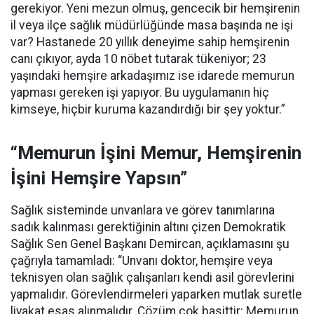
gerekiyor. Yeni mezun olmuş, gencecik bir hemşirenin
il veya ilçe sağlık müdürlüğünde masa başında ne işi
var? Hastanede 20 yıllık deneyime sahip hemşirenin
canı çıkıyor, ayda 10 nöbet tutarak tükeniyor; 23
yaşındaki hemşire arkadaşımız ise idarede memurun
yapması gereken işi yapıyor. Bu uygulamanın hiç
kimseye, hiçbir kuruma kazandırdığı bir şey yoktur.”
“Memurun İşini Memur, Hemşirenin
İşini Hemşire Yapsın”
Sağlık sisteminde unvanlara ve görev tanımlarına
sadık kalınması gerektiğinin altını çizen Demokratik
Sağlık Sen Genel Başkanı Demircan, açıklamasını şu
çağrıyla tamamladı:
“Unvanı doktor, hemşire veya
teknisyen olan sağlık çalışanları kendi asil görevlerini
yapmalıdır. Görevlendirmeleri yaparken mutlak suretle
liyakat esas alınmalıdır. Çözüm çok basittir: Memurun