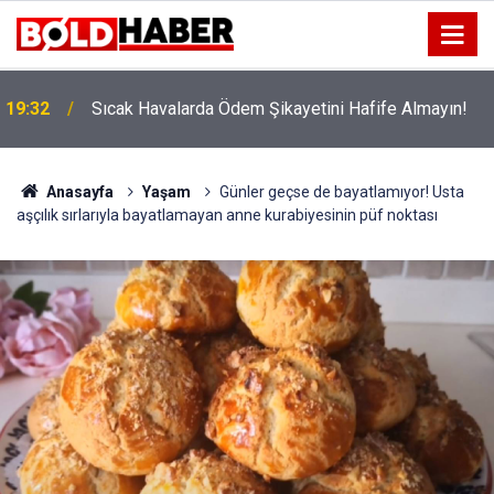
!
19:32
Sıcak Havalarda Ödem Şikayetini Hafife Almayın!
Anasayfa
Yaşam
Günler geçse de bayatlamıyor! Usta
aşçılık sırlarıyla bayatlamayan anne kurabiyesinin püf noktası