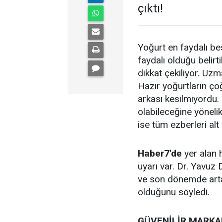
çıktı!
Yoğurt en faydalı be
faydalı olduğu belirt
dikkat çekiliyor. Uzma
Hazır yoğurtların ço
arkası kesilmiyordu.
olabileceğine yöneli
ise tüm ezberleri alt 
Haber7'de
yer alan h
uyarı var. Dr. Yavuz
ve son dönemde artan
olduğunu söyledi.
GÜVENİLİR MARKAL