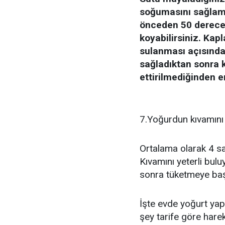
soğumasını sağlama
önceden 50 derecede
koyabilirsiniz. Kap
sulanması açısında
sağladıktan sonra 
ettirilmediğinden e
7.Yoğurdun kıvamını 
Ortalama olarak 4 sa
Kıvamını yeterli bul
sonra tüketmeye başl
İşte evde yoğurt ya
şey tarife göre hare