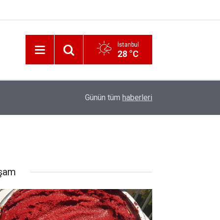
İstanbul
28 °C
12:56
İzmir 112’de Kan Donduran İddialar!
Günün tüm
haberleri
şam