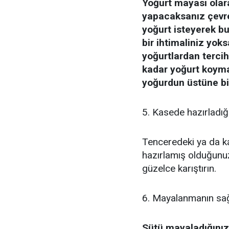
Yoğurt mayası olarak
yapacaksanız çevre
yoğurt isteyerek bu
bir ihtimaliniz yo
yoğurtlardan tercih e
kadar yoğurt koyma
yoğurdun üstüne bir
5. Kasede hazırladığ
Tenceredeki ya da k
hazırlamış olduğunuz
güzelce karıştırın.
6. Mayalanmanın sağ
Sütü mayaladığınız