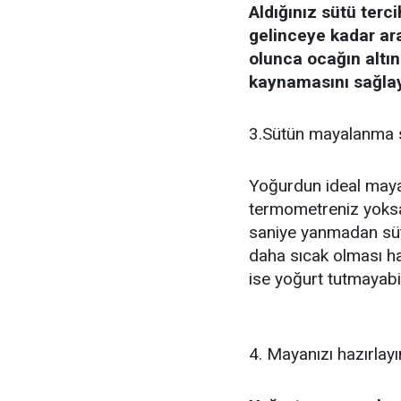
Aldığınız sütü terc
gelinceye kadar ara
olunca ocağın altın
kaynamasını sağlay
3.Sütün mayalanma s
Yoğurdun ideal mayal
termometreniz yoksa
saniye yanmadan sütü
daha sıcak olması h
ise yoğurt tutmayabil
4. Mayanızı hazırlayı