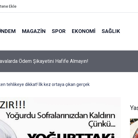
itene Ekle
ÜNDEM
MAGAZIN
SPOR
EKONOMI
SAĞLIK
avalarda Ödem Şikayetini Hafife Almayın!
ken tehlikeye dikkat! İlk kez ortaya çıkan gerçek
Ya