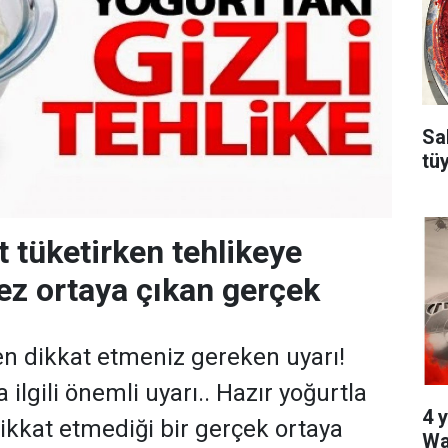
Sa
tü
t tüketirken tehlikeye
kez ortaya çıkan gerçek
en dikkat etmeniz gereken uyarı!
 ilgili önemli uyarı.. Hazır yoğurtla
4 y
dikkat etmediği bir gerçek ortaya
Wa