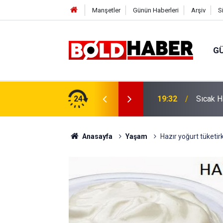
Manşetler
Günün Haberleri
Arşiv
S
G
vlendirme’ Tepkisi!
24
19:32
Sıcak H
Anasayfa
Yaşam
Hazır yoğurt tüketir