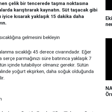
ihen çelik bir tencerede taşma noktasına
larda karıştırarak kaynatın. Süt taşacak gibi
ı iyice kısarak yaklaşık 15 dakika daha
Ek
ın.
ne
ıcaklığına gelmesini bekleyin
anma sıcaklığı 45 derece civarındadır. Eğer
 serçe parmağınızı süre batırınca yaklaşık 7
n içinde tutabiliyor olmanız gerekir. Sütün
alinde yoğurt ekşirken, daha soğuk olduğunda
ir.
NA
Ör
n