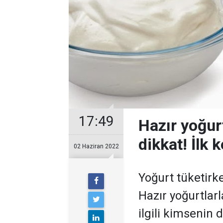
17:49
Hazır yoğur
dikkat! İlk 
02 Haziran 2022
Yoğurt tüketirk
Hazır yoğurtlarla
ilgili kimsenin 