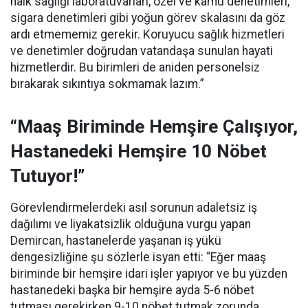
halk sağlığı laboratuvarları, özel ve kamu denetimleri,
sigara denetimleri gibi yoğun görev skalasını da göz
ardı etmememiz gerekir. Koruyucu sağlık hizmetleri
ve denetimler doğrudan vatandaşa sunulan hayati
hizmetlerdir. Bu birimleri de aniden personelsiz
bırakarak sıkıntıya sokmamak lazım.”
“Maaş Biriminde Hemşire Çalışıyor,
Hastanedeki Hemşire 10 Nöbet
Tutuyor!”
Görevlendirmelerdeki asıl sorunun adaletsiz iş
dağılımı ve liyakatsizlik olduğuna vurgu yapan
Demircan, hastanelerde yaşanan iş yükü
dengesizliğine şu sözlerle isyan etti:
“Eğer maaş
biriminde bir hemşire idari işler yapıyor ve bu yüzden
hastanedeki başka bir hemşire ayda 5-6 nöbet
tutması gerekirken 9-10 nöbet tutmak zorunda