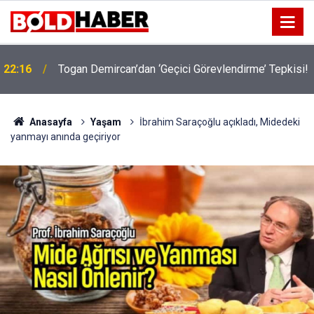
!
19:32
Sıcak Havalarda Ödem Şikayetini Hafife Almayın!
Anasayfa
Yaşam
İbrahim Saraçoğlu açıkladı, Midedeki
yanmayı anında geçiriyor