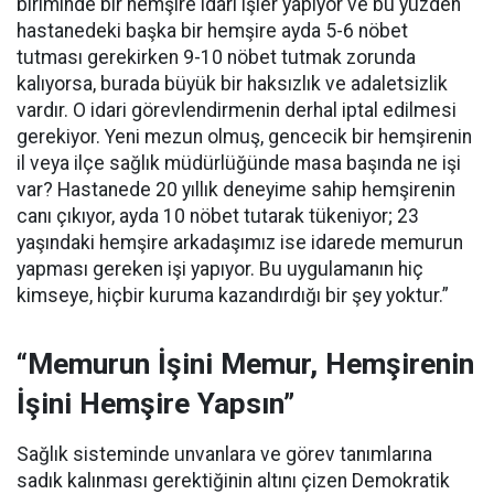
biriminde bir hemşire idari işler yapıyor ve bu yüzden
hastanedeki başka bir hemşire ayda 5-6 nöbet
tutması gerekirken 9-10 nöbet tutmak zorunda
kalıyorsa, burada büyük bir haksızlık ve adaletsizlik
vardır. O idari görevlendirmenin derhal iptal edilmesi
gerekiyor. Yeni mezun olmuş, gencecik bir hemşirenin
il veya ilçe sağlık müdürlüğünde masa başında ne işi
var? Hastanede 20 yıllık deneyime sahip hemşirenin
canı çıkıyor, ayda 10 nöbet tutarak tükeniyor; 23
yaşındaki hemşire arkadaşımız ise idarede memurun
yapması gereken işi yapıyor. Bu uygulamanın hiç
kimseye, hiçbir kuruma kazandırdığı bir şey yoktur.”
“Memurun İşini Memur, Hemşirenin
İşini Hemşire Yapsın”
Sağlık sisteminde unvanlara ve görev tanımlarına
sadık kalınması gerektiğinin altını çizen Demokratik