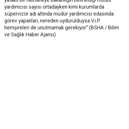
yataklı bir hastaneye bakanlığın belirlediği müdür
yardımcısı sayısı ortadayken kimi kurumlarda
süpervizör adı altında müdür yardımcısı edasında
görev yapanları, nereden uydurulduysa V.i.P.
hemşireleri de unutmamak gerekiyor” (BSHA / Bilim
ve Sağlık Haber Ajansı)