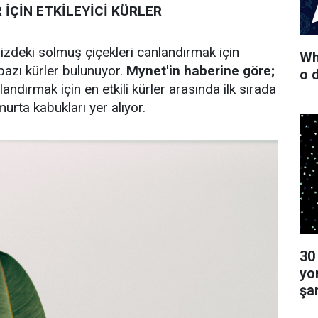
İÇİN ETKİLEYİCİ KÜRLER
nizdeki solmuş çiçekleri canlandırmak için
Wha
bazı kürler bulunuyor.
Mynet'in haberine göre;
o 
andırmak için en etkili kürler arasında ilk sırada
urta kabukları yer alıyor.
30
yo
şa