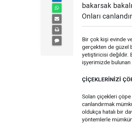
bakarsak bakalım
Onları canlandı
Bir çok kişi evinde ve
gerçekten de güzel b
yetiştiricisi değild
işyerimizde bulunan ç
ÇİÇEKLERİNİZİ ÇÖ
Solan çiçekleri çöpe
canlandırmak mümkün
oldukça hatalı bir d
yöntemlerle mümkün