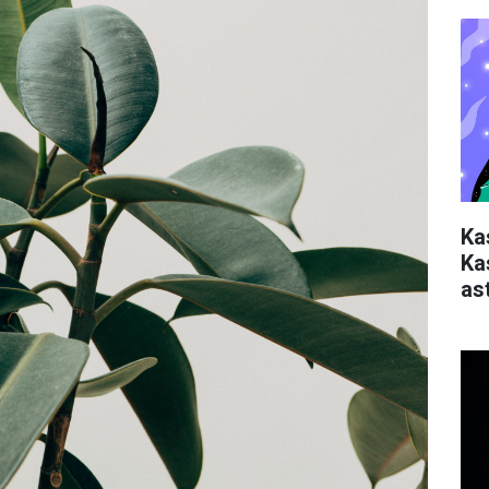
Ka
Ka
ast