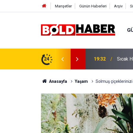
Manşetler
Günün Haberleri
Arşiv
S
G
vlendirme’ Tepkisi!
24
19:32
Sıcak H
Anasayfa
Yaşam
Solmuş çiçeklerinizi