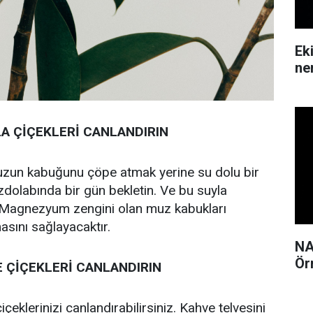
Ek
ne
A ÇİÇEKLERİ CANLANDIRIN
zun kabuğunu çöpe atmak yerine su dolu bir
dolabında bir gün bekletin. Ve bu suyla
n. Magnezyum zengini olan muz kabukları
masını sağlayacaktır.
NA
Ör
 ÇİÇEKLERİ CANLANDIRIN
içeklerinizi canlandırabilirsiniz. Kahve telvesini