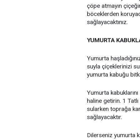
çöpe atmayın çiçeğin
böceklerden koruyaca
sağlayacaktınız.
YUMURTA KABUKLA
Yumurta haşladığını
suyla çiçeklerinizi s
yumurta kabuğu bitki
Yumurta kabuklarını i
haline getirin. 1 Tat
sularken toprağa karı
sağlayacaktır.
Dilerseniz yumurta k