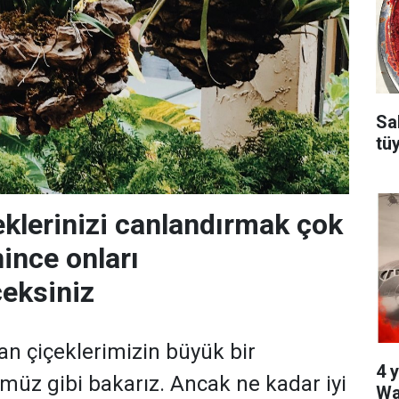
Sa
tü
klerinizi canlandırmak çok
nince onları
ceksiniz
n çiçeklerimizin büyük bir
4 y
üz gibi bakarız. Ancak ne kadar iyi
Wa