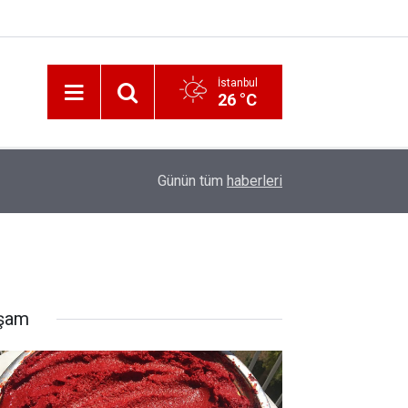
İstanbul
26 °C
12:56
İzmir 112’de Kan Donduran İddialar!
Günün tüm
haberleri
şam