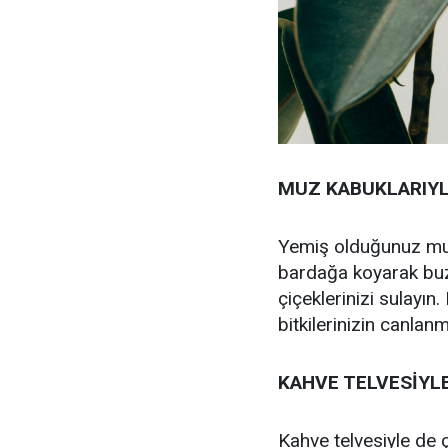
MUZ KABUKLARIYL
Yemiş olduğunuz mu
bardağa koyarak buz
çiçeklerinizi sulayı
bitkilerinizin canlan
KAHVE TELVESİYLE
Kahve telvesiyle de ç