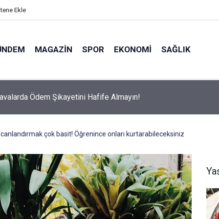
itene Ekle
ÜNDEM
MAGAZIN
SPOR
EKONOMI
SAĞLIK
avalarda Ödem Şikayetini Hafife Almayın!
 canlandırmak çok basit! Öğrenince onları kurtarabileceksiniz
Ya