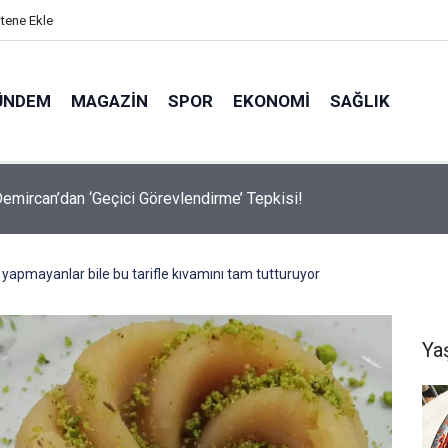
itene Ekle
ÜNDEM
MAGAZIN
SPOR
EKONOMI
SAĞLIK
avalarda Ödem Şikayetini Hafife Almayın!
yapmayanlar bile bu tarifle kıvamını tam tutturuyor
Ya