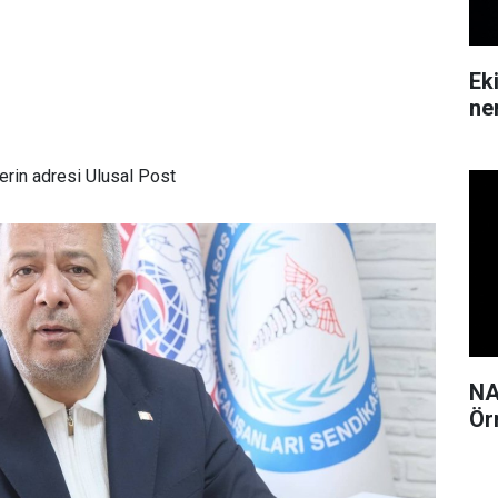
Ek
ne
rin adresi Ulusal Post
NA
Ör