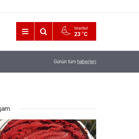
İstanbul
23 °C
12:56
İzmir 112’de Kan Donduran İddialar!
Günün tüm
haberleri
şam