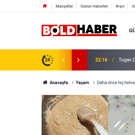
Manşetler
Günün Haberleri
Arşiv
S
G
vlendirme’ Tepkisi!
24
19:32
Sıcak H
Anasayfa
Yaşam
Daha önce hiç helva 