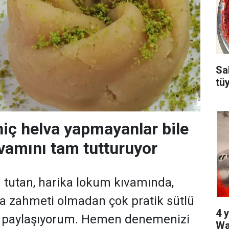
Sa
tü
iç helva yapmayanlar bile
ıvamını tam tutturuyor
m tutan, harika lokum kıvamında,
a zahmeti olmadan çok pratik sütlü
4 y
fi paylaşıyorum. Hemen denemenizi
Wa