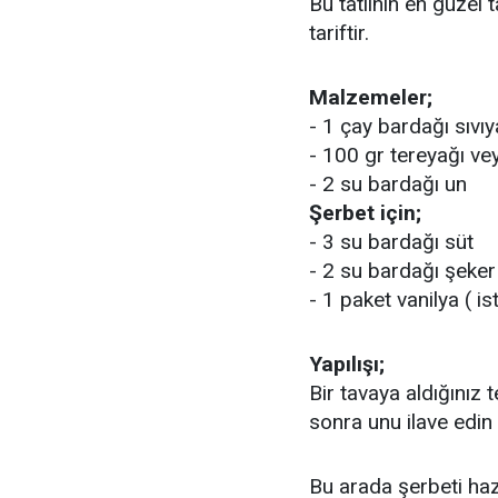
Bu tatlının en güzel 
tariftir.
Malzemeler;
- 1 çay bardağı sıvı
- 100 gr tereyağı ve
- 2 su bardağı un
Şerbet için;
- 3 su bardağı süt
- 2 su bardağı şeker
- 1 paket vanilya ( is
Yapılışı;
Bir tavaya aldığınız 
sonra unu ilave edin
Bu arada şerbeti haz