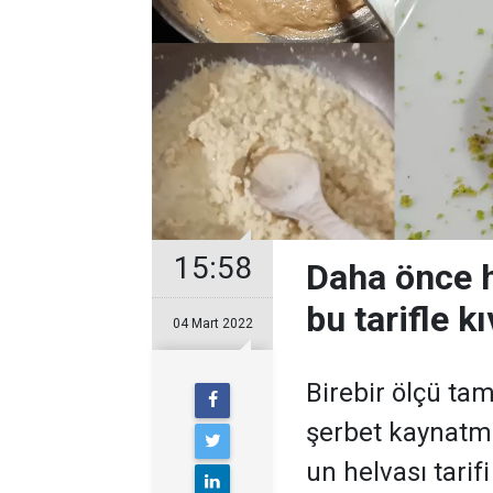
15:58
Daha önce h
bu tarifle k
04 Mart 2022
Birebir ölçü ta
şerbet kaynatm
un helvası tari