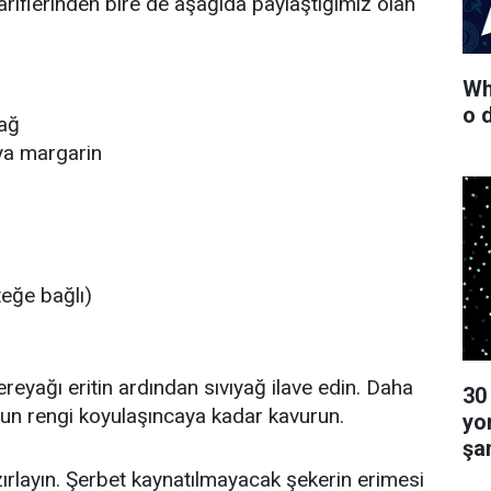
tariflerinden bire de aşağıda paylaştığımız olan
Wha
o 
yağ
ya margarin
teğe bağlı)
tereyağı eritin ardından sıvıyağ ilave edin. Daha
30
 un rengi koyulaşıncaya kadar kavurun.
yo
şa
ırlayın. Şerbet kaynatılmayacak şekerin erimesi