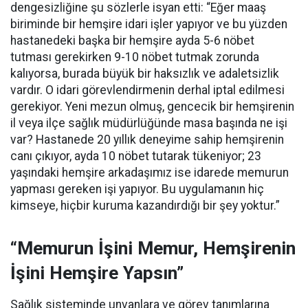
dengesizliğine şu sözlerle isyan etti:
“Eğer maaş
biriminde bir hemşire idari işler yapıyor ve bu yüzden
hastanedeki başka bir hemşire ayda 5-6 nöbet
tutması gerekirken 9-10 nöbet tutmak zorunda
kalıyorsa, burada büyük bir haksızlık ve adaletsizlik
vardır. O idari görevlendirmenin derhal iptal edilmesi
gerekiyor. Yeni mezun olmuş, gencecik bir hemşirenin
il veya ilçe sağlık müdürlüğünde masa başında ne işi
var? Hastanede 20 yıllık deneyime sahip hemşirenin
canı çıkıyor, ayda 10 nöbet tutarak tükeniyor; 23
yaşındaki hemşire arkadaşımız ise idarede memurun
yapması gereken işi yapıyor. Bu uygulamanın hiç
kimseye, hiçbir kuruma kazandırdığı bir şey yoktur.”
“Memurun İşini Memur, Hemşirenin
İşini Hemşire Yapsın”
Sağlık sisteminde unvanlara ve görev tanımlarına