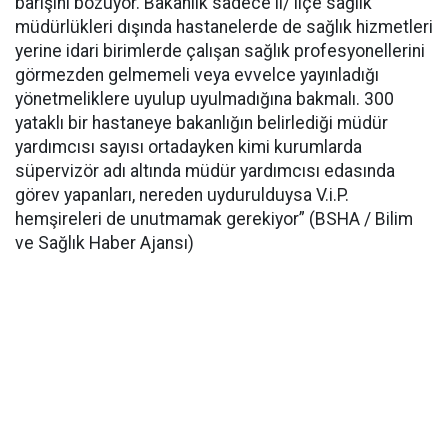
barışını bozuyor. Bakanlık sadece il/ ilçe sağlık
müdürlükleri dışında hastanelerde de sağlık hizmetleri
yerine idari birimlerde çalışan sağlık profesyonellerini
görmezden gelmemeli veya evvelce yayınladığı
yönetmeliklere uyulup uyulmadığına bakmalı. 300
yataklı bir hastaneye bakanlığın belirlediği müdür
yardımcısı sayısı ortadayken kimi kurumlarda
süpervizör adı altında müdür yardımcısı edasında
görev yapanları, nereden uydurulduysa V.i.P.
hemşireleri de unutmamak gerekiyor” (BSHA / Bilim
ve Sağlık Haber Ajansı)