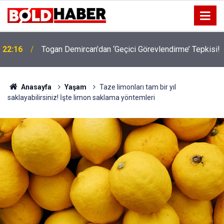
!
19:32
Sıcak Havalarda Ödem Şikayetini Hafife Almayın!
Anasayfa
Yaşam
Taze limonları tam bir yıl
saklayabilirsiniz! İşte limon saklama yöntemleri