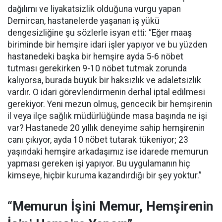
dağılımı ve liyakatsizlik olduğuna vurgu yapan
Demircan, hastanelerde yaşanan iş yükü
dengesizliğine şu sözlerle isyan etti:
“Eğer maaş
biriminde bir hemşire idari işler yapıyor ve bu yüzden
hastanedeki başka bir hemşire ayda 5-6 nöbet
tutması gerekirken 9-10 nöbet tutmak zorunda
kalıyorsa, burada büyük bir haksızlık ve adaletsizlik
vardır. O idari görevlendirmenin derhal iptal edilmesi
gerekiyor. Yeni mezun olmuş, gencecik bir hemşirenin
il veya ilçe sağlık müdürlüğünde masa başında ne işi
var? Hastanede 20 yıllık deneyime sahip hemşirenin
canı çıkıyor, ayda 10 nöbet tutarak tükeniyor; 23
yaşındaki hemşire arkadaşımız ise idarede memurun
yapması gereken işi yapıyor. Bu uygulamanın hiç
kimseye, hiçbir kuruma kazandırdığı bir şey yoktur.”
“Memurun İşini Memur, Hemşirenin