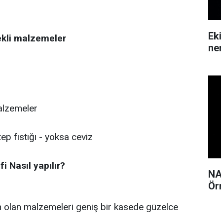
Ek
ekli malzemeler
ne
malzemeler
p fıstığı - yoksa ceviz
fi Nasıl yapılır?
NA
Ör
çin olan malzemeleri geniş bir kasede güzelce