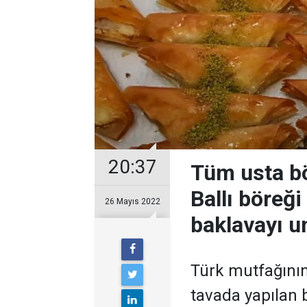
20:37
Tüm usta bö
Ballı böreğ
26 Mayıs 2022
baklavayı u
Türk mutfağının 
tavada yapılan b