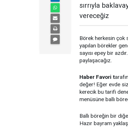
sırrıyla baklavay
vereceğiz
Börek herkesin çok s
yapılan börekler gene
sayısı epey bir azdır
paylaşacağız.
Haber Favori t
arafı
değer! Eğer evde siz
kerecik bu tarifi de
menüsüne ballı böreğ
Ballı böreğin bir diğ
Hazır bayram yaklaşı