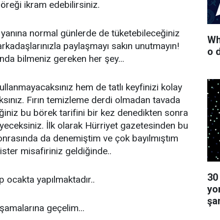
böreği ikram edebilirsiniz.
e yanına normal günlerde de tüketebileceğiniz
Wha
i arkadaşlarınızla paylaşmayı sakın unutmayın!
o 
ında bilmeniz gereken her şey...
kullanmayacaksınız hem de tatlı keyfinizi kolay
ksınız. Fırın temizleme derdi olmadan tavada
ğiniz bu börek tarifini bir kez denedikten sonra
eceksiniz. İlk olarak Hürriyet gazetesinden bu
Sonrasında da denemiştim ve çok bayılmıştım
ister misafiriniz geldiğinde..
30
up ocakta yapılmaktadır..
yo
şa
 aşamalarına geçelim...