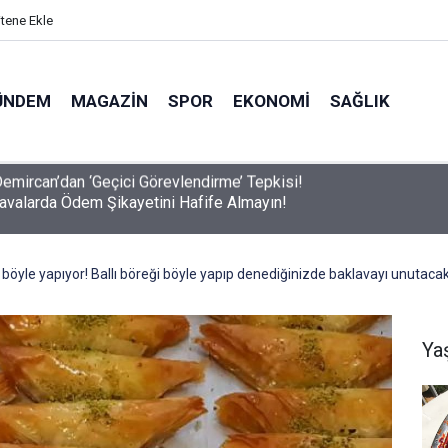
itene Ekle
ÜNDEM
MAGAZIN
SPOR
EKONOMI
SAĞLIK
avalarda Ödem Şikayetini Hafife Almayın!
böyle yapıyor! Ballı böreği böyle yapıp denediğinizde baklavayı unutacak
Ya