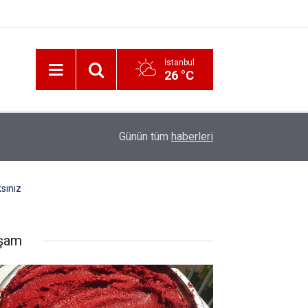
İstanbul
26 °C
12:56
İzmir 112’de Kan Donduran İddialar!
Günün tüm
haberleri
sınız
şam