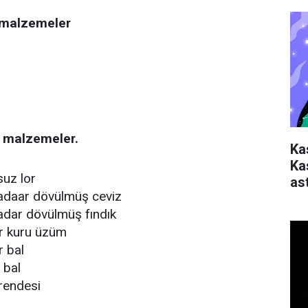
i malzemeler
li malzemeler.
Ka
Ka
uz lor
ast
adaar dövülmüş ceviz
adar dövülmüş fındık
r kuru üzüm
r bal
 bal
rendesi