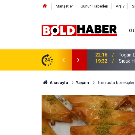
Manşetler
Günün Haberleri
Arşiv
S
G
vlendirme’ Tepkisi!
24
19:32
Sıcak H
Anasayfa
Yaşam
Tüm usta börekçiler 