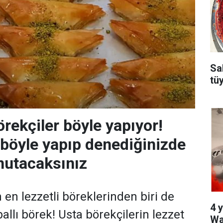
Sa
tü
rekçiler böyle yapıyor!
i böyle yapıp denediğinizde
nutacaksınız
en lezzetli böreklerinden biri de
4 y
allı börek! Usta börekçilerin lezzet
Wa