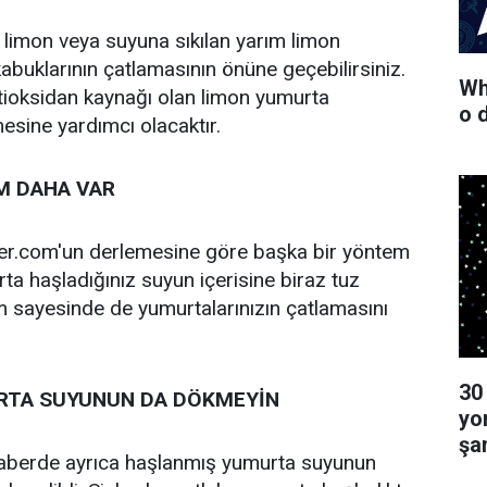
n limon veya suyuna sıkılan yarım limon
abuklarının çatlamasının önüne geçebilirsiniz.
Wha
tioksidan kaynağı olan limon yumurta
o 
esine yardımcı olacaktır.
M DAHA VAR
er.com'un derlemesine göre başka bir yöntem
ta haşladığınız suyun içerisine biraz tuz
 sayesinde de yumurtalarınızın çatlamasını
30
RTA SUYUNUN DA DÖKMEYİN
yo
şa
haberde ayrıca haşlanmış yumurta suyunun