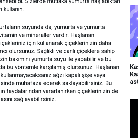
hsedildi. Sizlerde mutlaka yumurta haşladıktan
 kullanın.
rtaların suyunda da, yumurta ve yumurta
tamin ve mineraller vardır. Haşlanan
ekleriniz için kullanarak çiçeklerinizin daha
cı olursunuz. Sağlıklı ve canlı çiçeklere sahip
izin bakımını yumurta suyu ile yapabilir ve bu
Ka
 da bu yöntemle karşılamış olursunuz. Haşlanan
Ka
 kullanmayacaksanız ağzı kapalı şişe veya
ast
isinde muhafaza ederek saklayabilirsiniz. Bu
n faydalarından yararlanırken çiçeklerinizin de
ını sağlayabilirsiniz.