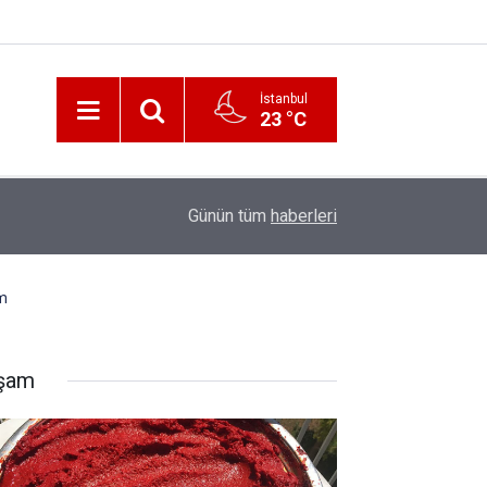
İstanbul
23 °C
12:56
İzmir 112’de Kan Donduran İddialar!
Günün tüm
haberleri
m
şam