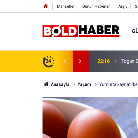
Manşetler
Günün Haberleri
Arşiv
S
G
vlendirme’ Tepkisi!
24
19:32
Sıcak H
Anasayfa
Yaşam
Yumurta kaynatırke