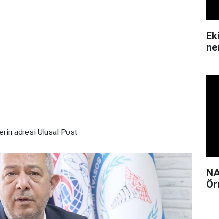
Ek
ne
rin adresi Ulusal Post
NA
Ör