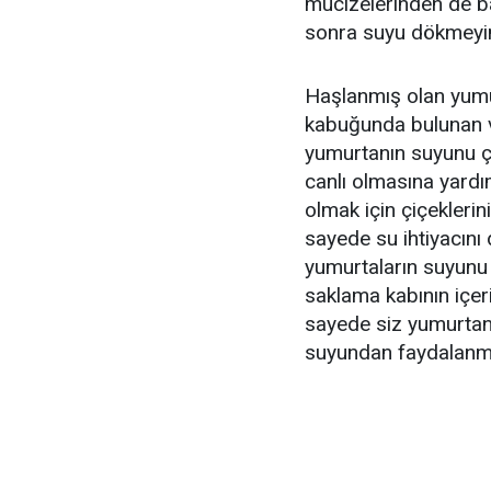
mucizelerinden de ba
sonra suyu dökmeyin
Haşlanmış olan yumu
kabuğunda bulunan vi
yumurtanın suyunu çiç
canlı olmasına yardım
olmak için çiçeklerin
sayede su ihtiyacını
yumurtaların suyunu
saklama kabının içer
sayede siz yumurtanı
suyundan faydalanmas