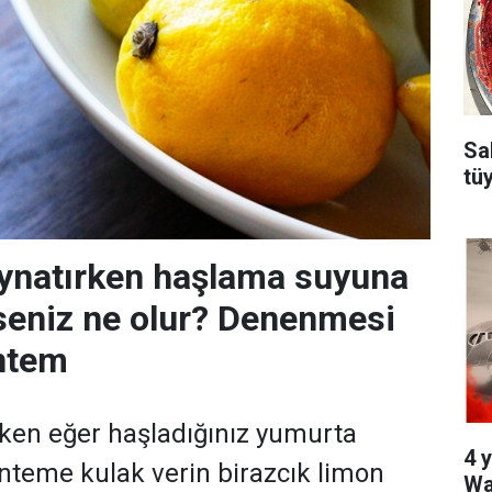
Sa
tü
ynatırken haşlama suyuna
seniz ne olur? Denenmesi
ntem
ken eğer haşladığınız yumurta
4 y
önteme kulak verin birazcık limon
Wa