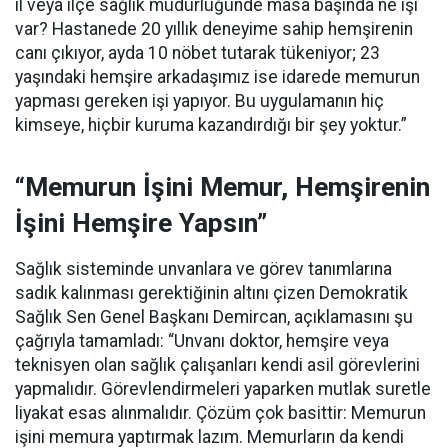
il veya ilçe sağlık müdürlüğünde masa başında ne işi
var? Hastanede 20 yıllık deneyime sahip hemşirenin
canı çıkıyor, ayda 10 nöbet tutarak tükeniyor; 23
yaşındaki hemşire arkadaşımız ise idarede memurun
yapması gereken işi yapıyor. Bu uygulamanın hiç
kimseye, hiçbir kuruma kazandırdığı bir şey yoktur.”
“Memurun İşini Memur, Hemşirenin
İşini Hemşire Yapsın”
Sağlık sisteminde unvanlara ve görev tanımlarına
sadık kalınması gerektiğinin altını çizen Demokratik
Sağlık Sen Genel Başkanı Demircan, açıklamasını şu
çağrıyla tamamladı:
“Unvanı doktor, hemşire veya
teknisyen olan sağlık çalışanları kendi asil görevlerini
yapmalıdır. Görevlendirmeleri yaparken mutlak suretle
liyakat esas alınmalıdır. Çözüm çok basittir: Memurun
işini memura yaptırmak lazım. Memurların da kendi