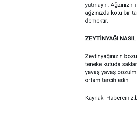
yutmayın. Ağzınızın 
ağzınızda kötü bir t
demektir.
ZEYTİNYAĞI NASI
Zeytinyağınızın boz
teneke kutuda saklam
yavaş yavaş bozulmay
ortam tercih edin.
Kaynak: Haberciniz.