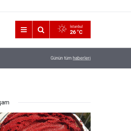
İstanbul
26 °C
12:56
İzmir 112’de Kan Donduran İddialar!
Günün tüm
haberleri
şam