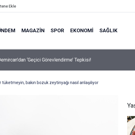
itene Ekle
ÜNDEM
MAGAZIN
SPOR
EKONOMI
SAĞLIK
avalarda Ödem Şikayetini Hafife Almayın!
r tüketmeyin, bakın bozuk zeytinyağı nasıl anlaşılıyor
Ya