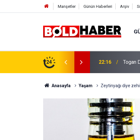
Manşetler
Günün Haberleri
Arşiv
S
G
vlendirme’ Tepkisi!
24
19:32
Sıcak H
Anasayfa
Yaşam
Zeytinyağı diye zehi