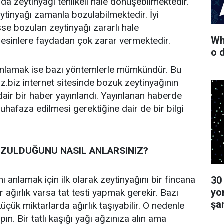
a zeytinyağı tehlikeli hale dönüşebilmektedir.
tinyağı zamanla bozulabilmektedir. İyi
e bozulan zeytinyağı zararlı hale
Wha
esinlere faydadan çok zarar vermektedir.
o 
anlamak ise bazı yöntemlerle mümkündür. Bu
biz internet sitesinde bozuk zeytinyağının
dair bir haber yayınlandı. Yayınlanan haberde
uhafaza edilmesi gerektiğine dair de bir bilgi
OZULDUĞUNU NASIL ANLARSINIZ?
ı anlamak için ilk olarak zeytinyağını bir fincana
30
yo
 ağırlık varsa tat testi yapmak gerekir. Bazı
şa
üçük miktarlarda ağırlık taşıyabilir. O nedenle
pın. Bir tatlı kaşığı yağı ağzınıza alın ama