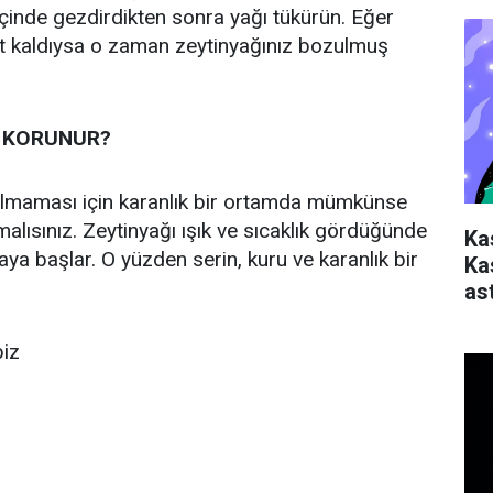
içinde gezdirdikten sonra yağı tükürün. Eğer
at kaldıysa o zaman zeytinyağınız bozulmuş
L KORUNUR?
ulmaması için karanlık bir ortamda mümkünse
alısınız. Zeytinyağı ışık ve sıcaklık gördüğünde
Ka
a başlar. O yüzden serin, kuru ve karanlık bir
Ka
ast
biz