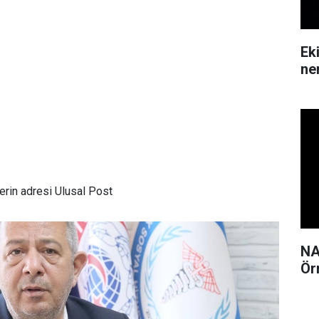
Ek
ne
rin adresi Ulusal Post
NA
Ör