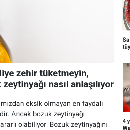
Sa
tü
diye zehir tüketmeyin,
zeytinyağı nasıl anlaşılıyor
amızdan eksik olmayan en faydalı
idir. Ancak bozuk zeytinyağı
4 y
zararlı olabiliyor. Bozuk zeytinyağını
Wa