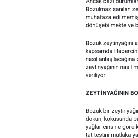
Ancak bazı durumlard
Bozulmaz sanılan zey
muhafaza edilmemişs
dönüşebilmekte ve b
Bozuk zeytinyağını 
kapsamda Haberciniz.
nasıl anlaşılacağına 
zeytinyağının nasıl m
veriliyor.
ZEYTİNYAĞININ B
Bozuk bir zeytinyağın
dökün, kokusunda bir
yağlar cinsine göre k
tat testini mutlaka ya