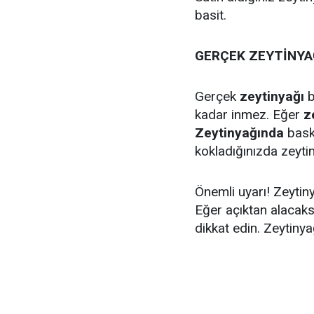
basit.
GERÇEK ZEYTİNYAĞ
Gerçek
zeytinyağı
b
kadar inmez. Eğer
z
Zeytinyağında
baskı
kokladığınızda zeyti
Önemli uyarı! Zeytiny
Eğer açıktan alacaks
dikkat edin. Zeytinya