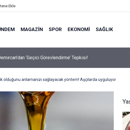
itene Ekle
ÜNDEM
MAGAZIN
SPOR
EKONOMI
SAĞLIK
avalarda Ödem Şikayetini Hafife Almayın!
ik olduğunu anlamanızı sağlayacak yöntem! Aşçılarda uyguluyor
Ya