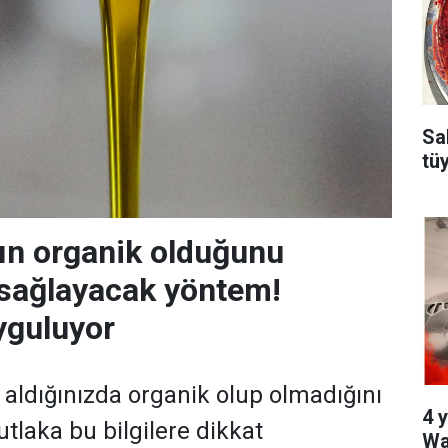
Sa
tü
ın organik olduğunu
 sağlayacak yöntem!
yguluyor
 aldığınızda organik olup olmadığını
4 y
tlaka bu bilgilere dikkat
Wa