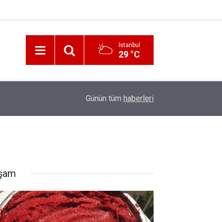
İstanbul
29 °C
12:56
İzmir 112’de Kan Donduran İddialar!
Günün tüm
haberleri
şam