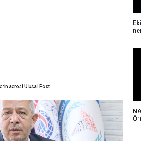
Ek
ne
rin adresi Ulusal Post
NA
Ör