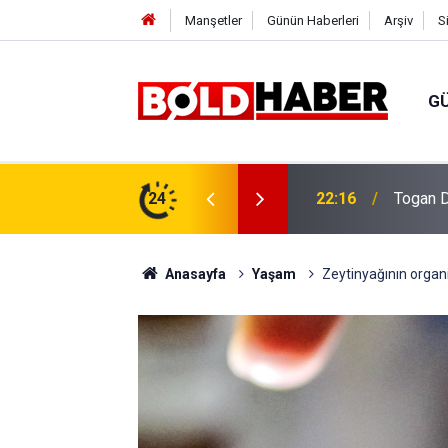
Manşetler
Günün Haberleri
Arşiv
S
G
vlendirme’ Tepkisi!
24
19:32
Sıcak H
Anasayfa
Yaşam
Zeytinyağının organ