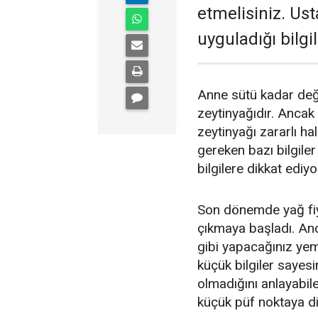
etmelisiniz. Ust
uyguladığı bilgil
Anne sütü kadar değe
zeytinyağıdır. Ancak 
zeytinyağı zararlı h
gereken bazı bilgile
bilgilere dikkat ediy
Son dönemde yağ fiy
çıkmaya başladı. Anca
gibi yapacağınız yem
küçük bilgiler sayes
olmadığını anlayabi
küçük püf noktaya d