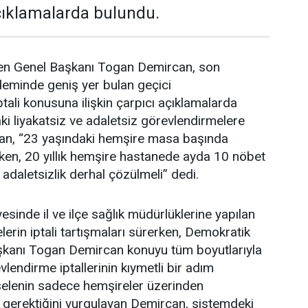
açıklamalarda bulundu.
en Genel Başkanı Togan Demircan, son
deminde geniş yer bulan geçici
tali konusuna ilişkin çarpıcı açıklamalarda
i liyakatsiz ve adaletsiz görevlendirmelere
an, “23 yaşındaki hemşire masa başında
ken, 20 yıllık hemşire hastanede ayda 10 nöbet
 adaletsizlik derhal çözülmeli” dedi.
esinde il ve ilçe sağlık müdürlüklerine yapılan
erin iptali tartışmaları sürerken, Demokratik
şkanı Togan Demircan konuyu tüm boyutlarıyla
lendirme iptallerinin kıymetli bir adım
elenin sadece hemşireler üzerinden
 gerektiğini vurgulayan Demircan, sistemdeki