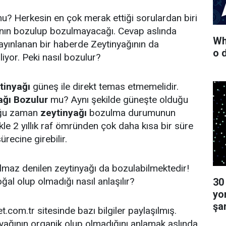
u? Herkesin en çok merak ettiği sorulardan biri
ının bozulup bozulmayacağı. Cevap aslında
Wha
 yayınlanan bir haberde Zeytinyağının da
o 
liyor. Peki nasıl bozulur?
tinyağı
güneş ile direkt temas etmemelidir.
ağı Bozulur
mu? Aynı şekilde güneşte olduğu
duğu zaman
zeytinyağı
bozulma durumunun
kle 2 yıllık raf ömründen çok daha kısa bir süre
recine girebilir.
lmaz denilen zeytinyağı da bozulabilmektedir!
ğal olup olmadığı nasıl anlaşılır?
30
yo
şa
et.com.tr sitesinde bazı bilgiler paylaşılmış.
inyağının organik olup olmadığını anlamak aslında