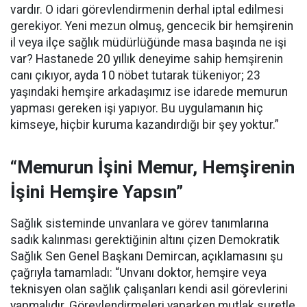
vardır. O idari görevlendirmenin derhal iptal edilmesi
gerekiyor. Yeni mezun olmuş, gencecik bir hemşirenin
il veya ilçe sağlık müdürlüğünde masa başında ne işi
var? Hastanede 20 yıllık deneyime sahip hemşirenin
canı çıkıyor, ayda 10 nöbet tutarak tükeniyor; 23
yaşındaki hemşire arkadaşımız ise idarede memurun
yapması gereken işi yapıyor. Bu uygulamanın hiç
kimseye, hiçbir kuruma kazandırdığı bir şey yoktur.”
“Memurun İşini Memur, Hemşirenin
İşini Hemşire Yapsın”
Sağlık sisteminde unvanlara ve görev tanımlarına
sadık kalınması gerektiğinin altını çizen Demokratik
Sağlık Sen Genel Başkanı Demircan, açıklamasını şu
çağrıyla tamamladı:
“Unvanı doktor, hemşire veya
teknisyen olan sağlık çalışanları kendi asil görevlerini
yapmalıdır. Görevlendirmeleri yaparken mutlak suretle