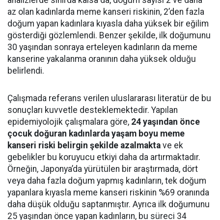
analizlerde sınırda kalsa da, doğum sayısı 2 ve daha
az olan kadınlarda meme kanseri riskinin, 2’den fazla
doğum yapan kadınlara kıyasla daha yüksek bir eğilim
gösterdiği gözlemlendi. Benzer şekilde, ilk doğumunu
30 yaşından sonraya erteleyen kadınların da meme
kanserine yakalanma oranının daha yüksek olduğu
belirlendi.
Çalışmada referans verilen uluslararası literatür de bu
sonuçları kuvvetle desteklemektedir. Yapılan
epidemiyolojik çalışmalara göre,
24 yaşından önce
çocuk doğuran kadınlarda yaşam boyu meme
kanseri riski belirgin şekilde azalmakta
ve ek
gebelikler bu koruyucu etkiyi daha da artırmaktadır.
Örneğin, Japonya’da yürütülen bir araştırmada, dört
veya daha fazla doğum yapmış kadınların, tek doğum
yapanlara kıyasla meme kanseri riskinin %69 oranında
daha düşük olduğu saptanmıştır. Ayrıca ilk doğumunu
25 yaşından önce yapan kadınların, bu süreci 34