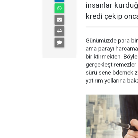
insanlar kurduğ
kredi çekip onca
Günümüzde para birik
ama parayı harcamak
biriktirmekten. Böyle
gerçekleştiremezler 
sürü sene ödemek zor
yatırım yollarına bak