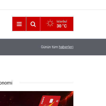
İstanbul
30 °C
12:56
İzmir 112’de Kan Donduran İddialar!
Günün tüm
haberleri
onomi