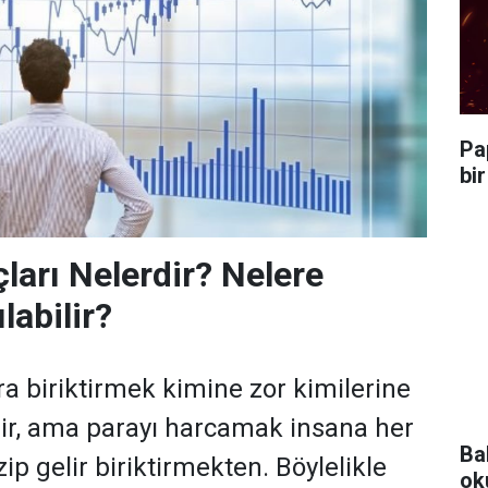
Pa
bi
ları Nelerdir? Nelere
labilir?
 biriktirmek kimine zor kimilerine
ilir, ama parayı harcamak insana her
Ba
p gelir biriktirmekten. Böylelikle
ok