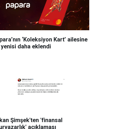
para’nın ‘Koleksiyon Kart’ ailesine
r yenisi daha eklendi
kan Şimşek'ten 'finansal
uryazarlık' açıklaması