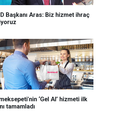
D Başkanı Aras: Biz hizmet ihraç
iyoruz
meksepeti'nin ‘Gel Al’ hizmeti ilk
lını tamamladı