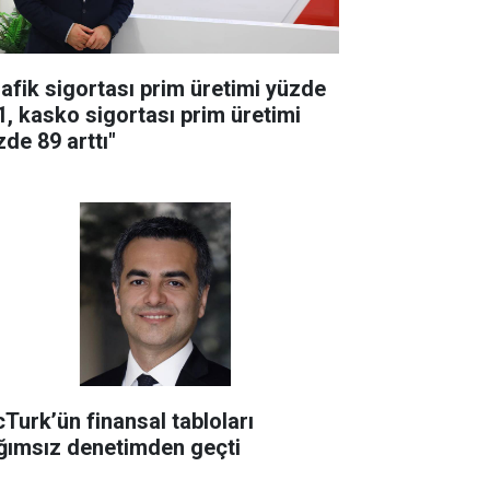
rafik sigortası prim üretimi yüzde
1, kasko sigortası prim üretimi
zde 89 arttı"
cTurk’ün finansal tabloları
ğımsız denetimden geçti