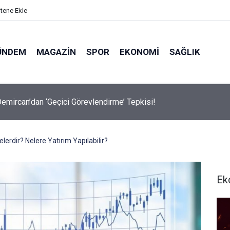
itene Ekle
ÜNDEM
MAGAZIN
SPOR
EKONOMI
SAĞLIK
avalarda Ödem Şikayetini Hafife Almayın!
elerdir? Nelere Yatırım Yapılabilir?
Ek