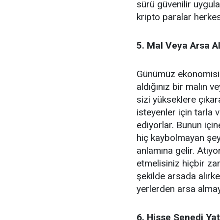
sürü güvenilir uygulam
kripto paralar herkesi
5. Mal Veya Arsa A
Günümüz ekonomisin
aldığınız bir malın 
sizi yükseklere çıka
isteyenler için tarla
ediyorlar. Bunun içi
hiç kaybolmayan şey
anlamına gelir. Atıy
etmelisiniz hiçbir z
şekilde arsada alırk
yerlerden arsa almay
6. Hisse Senedi Yatı