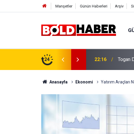
Manşetler
Günün Haberleri
Arşiv
S
G
vlendirme’ Tepkisi!
24
19:32
Sıcak H
Anasayfa
Ekonomi
Yatırım Araçları N