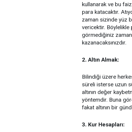
kullanarak ve bu fai
para katacaktır. Atı
zaman sizinde yüz bin
vericektir. Böylelikl
görmediğiniz zaman
kazanacaksınızdır.
2. Altın Almak:
Bilindiği üzere herkes
süreli isterse uzun 
altının değer kaybet
yöntemdir. Buna göre
fakat altının bir gün
3. Kur Hesapları: