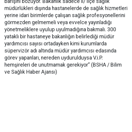
barışını bozuyor. Bakanlık sadece il/ ilçe sağlık
müdürlükleri dışında hastanelerde de sağlık hizmetleri
yerine idari birimlerde çalışan sağlık profesyonellerini
görmezden gelmemeli veya evvelce yayınladığı
yönetmeliklere uyulup uyulmadığına bakmalı. 300
yataklı bir hastaneye bakanlığın belirlediği müdür
yardımcısı sayısı ortadayken kimi kurumlarda
süpervizör adı altında müdür yardımcısı edasında
görev yapanları, nereden uydurulduysa V.i.P.
hemşireleri de unutmamak gerekiyor” (BSHA / Bilim
ve Sağlık Haber Ajansı)