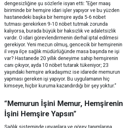
dengesizliğine şu sözlerle isyan etti:
“Eğer maaş
biriminde bir hemşire idari işler yapıyor ve bu yüzden
hastanedeki başka bir hemşire ayda 5-6 nöbet
tutması gerekirken 9-10 nöbet tutmak zorunda
kalıyorsa, burada büyük bir haksızlık ve adaletsizlik
vardır. O idari görevlendirmenin derhal iptal edilmesi
gerekiyor. Yeni mezun olmuş, gencecik bir hemşirenin
il veya ilçe sağlık müdürlüğünde masa başında ne işi
var? Hastanede 20 yıllık deneyime sahip hemşirenin
canı çıkıyor, ayda 10 nöbet tutarak tükeniyor; 23
yaşındaki hemşire arkadaşımız ise idarede memurun
yapması gereken işi yapıyor. Bu uygulamanın hiç
kimseye, hiçbir kuruma kazandırdığı bir şey yoktur.”
“Memurun İşini Memur, Hemşirenin
İşini Hemşire Yapsın”
Sağlık sisteminde unvanlara ve görev tanımlarına