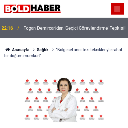
!
19:32
Sıcak Havalarda Ödem Şikayetini Hafife Almayın!
Anasayfa
Sağlık
“Bölgesel anestezi teknikleriyle rahat
bir doğum mümkün”