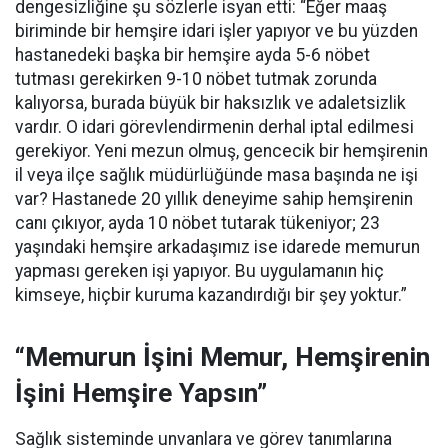
dengesizliğine şu sözlerle isyan etti:
“Eğer maaş
biriminde bir hemşire idari işler yapıyor ve bu yüzden
hastanedeki başka bir hemşire ayda 5-6 nöbet
tutması gerekirken 9-10 nöbet tutmak zorunda
kalıyorsa, burada büyük bir haksızlık ve adaletsizlik
vardır. O idari görevlendirmenin derhal iptal edilmesi
gerekiyor. Yeni mezun olmuş, gencecik bir hemşirenin
il veya ilçe sağlık müdürlüğünde masa başında ne işi
var? Hastanede 20 yıllık deneyime sahip hemşirenin
canı çıkıyor, ayda 10 nöbet tutarak tükeniyor; 23
yaşındaki hemşire arkadaşımız ise idarede memurun
yapması gereken işi yapıyor. Bu uygulamanın hiç
kimseye, hiçbir kuruma kazandırdığı bir şey yoktur.”
“Memurun İşini Memur, Hemşirenin
İşini Hemşire Yapsın”
Sağlık sisteminde unvanlara ve görev tanımlarına