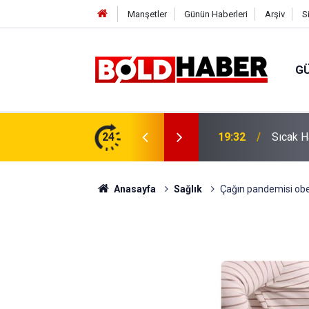
Manşetler
Günün Haberleri
Arşiv
S
G
vlendirme’ Tepkisi!
24
19:32
Sıcak H
Anasayfa
Sağlık
Çağın pandemisi obe