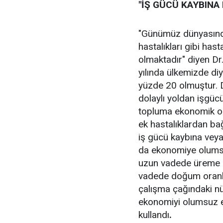
"İŞ GÜCÜ KAYBINA
"Günümüz dünyasında
hastalıkları gibi has
olmaktadır" diyen Dr
yılında ülkemizde diy
yüzde 20 olmuştur. D
dolaylı yoldan işgü
topluma ekonomik ola
ek hastalıklardan ba
iş gücü kaybına veya 
da ekonomiye olumsuz
uzun vadede üreme so
vadede doğum oranla
çalışma çağındaki nü
ekonomiyi olumsuz et
kullandı
.