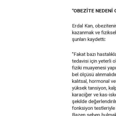
"OBEZİTE NEDENİ
Erdal Kan, obezitenin
kazanmak ve fiziksel 
şunları kaydetti
:
"Fakat bazı hastalıkl
tedavisi için yeterli
fiziki muayenesi yapıl
bel ölçüsü alınmalıd
kalıtsal, hormonal ve 
yüksek tansiyon, kal
karaciğer ve kas-iske
şekilde değerlendiril
fonksiyon testleriyle 
Bazen sebep bulmak i