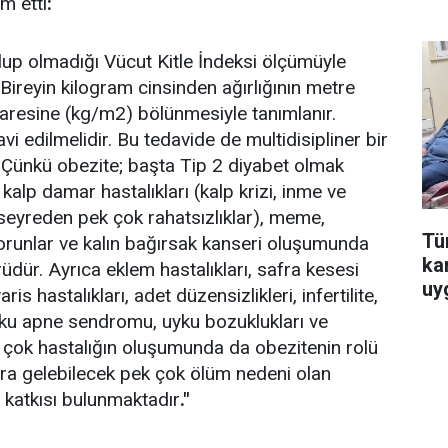
m etti
:
olup olmadığı Vücut Kitle İndeksi ölçümüyle
 Bireyin kilogram cinsinden ağırlığının metre
aresine (kg/m2) bölünmesiyle tanımlanır.
i edilmelidir. Bu tedavide de multidisipliner bir
r. Çünkü obezite; başta Tip 2 diyabet olmak
kalp damar hastalıkları (kalp krizi, inme ve
seyreden pek çok rahatsızlıklar), meme,
Tür
 sorunlar ve kalın bağırsak kanseri oluşumunda
ka
rüdür. Ayrıca eklem hastalıkları, safra kesesi
uy
ris hastalıkları, adet düzensizlikleri, infertilite,
yku apne sendromu, uyku bozuklukları ve
 çok hastalığın oluşumunda da obezitenin rolü
ara gelebilecek pek çok ölüm nedeni olan
n katkısı bulunmaktadır
."