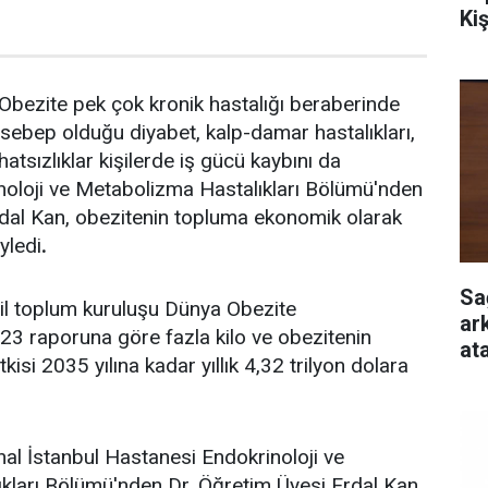
Ki
bezite pek çok kronik hastalığı beraberinde
n sebep olduğu diyabet, kalp-damar hastalıkları,
hatsızlıklar kişilerde iş gücü kaybını da
noloji ve Metabolizma Hastalıkları Bölümü'nden
rdal Kan, obezitenin topluma ekonomik olarak
yledi
.
Sa
ivil toplum kuruluşu Dünya Obezite
ar
3 raporuna göre fazla kilo ve obezitenin
at
isi 2035 yılına kadar yıllık 4,32 trilyon dolara
al İstanbul Hastanesi Endokrinoloji ve
kları Bölümü'nden Dr. Öğretim Üyesi Erdal Kan,