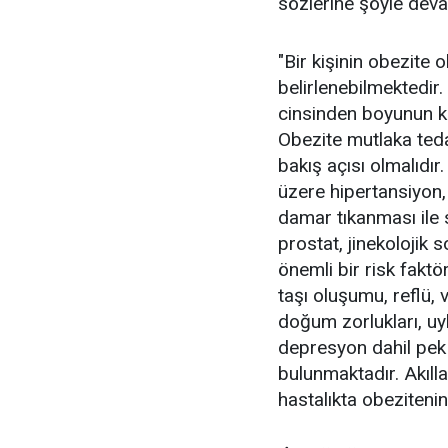
sözlerine şöyle deva
"Bir kişinin obezite 
belirlenebilmektedir.
cinsinden boyunun k
Obezite mutlaka tedav
bakış açısı olmalıdı
üzere hipertansiyon, 
damar tıkanması ile 
prostat, jinekolojik
önemli bir risk faktö
taşı oluşumu, reflü, va
doğum zorlukları, u
depresyon dahil pek
bulunmaktadır. Akıll
hastalıkta obeziteni