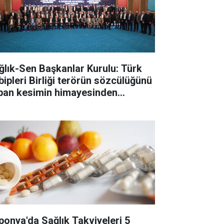
ğlık-Sen Başkanlar Kurulu: Türk
bipleri Birliği terörün sözcülüğünü
pan kesimin himayesinden
tarılmalı
ponya'da Sağlık Takviyeleri 5