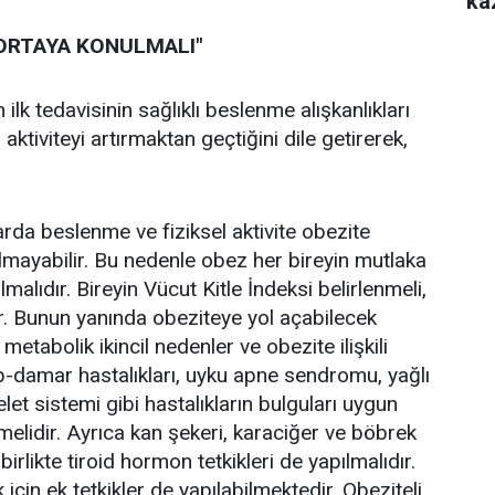
ka
 ORTAYA KONULMALI"
 ilk tedavisinin sağlıklı beslenme alışkanlıkları
aktiviteyi artırmaktan geçtiğini dile getirerek,
arda beslenme ve fiziksel aktivite obezite
 olmayabilir. Bu nedenle obez her bireyin mutlaka
malıdır. Bireyin Vücut Kitle İndeksi belirlenmeli,
ır. Bunun yanında obeziteye yol açabilecek
metabolik ikincil nedenler ve obezite ilişkili
p-damar hastalıkları, uyku apne sendromu, yağlı
let sistemi gibi hastalıkların bulguları uygun
melidir. Ayrıca kan şekeri, karaciğer ve böbrek
birlikte tiroid hormon tetkikleri de yapılmalıdır.
çin ek tetkikler de yapılabilmektedir. Obeziteli