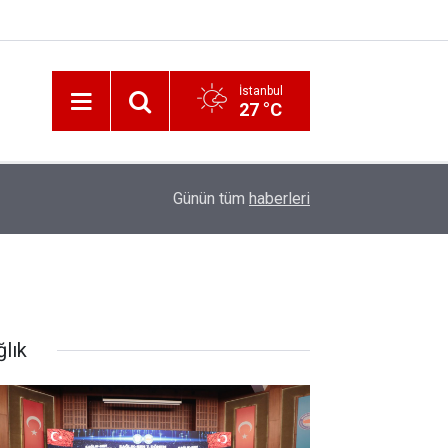
İstanbul
27 °C
12:56
İzmir 112’de Kan Donduran İddialar!
Günün tüm
haberleri
ğlık