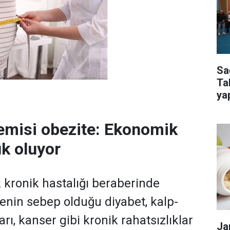
Sa
Ta
ya
kur
emisi obezite: Ekonomik
ük oluyor
 kronik hastalığı beraberinde
tenin sebep olduğu diyabet, kalp-
rı, kanser gibi kronik rahatsızlıklar
Ja