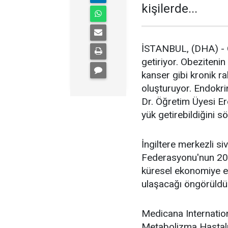
kişilerde...
İSTANBUL, (DHA) - O
getiriyor. Obeziteni
kanser gibi kronik ra
oluşturuyor. Endokri
Dr. Öğretim Üyesi E
yük getirebildiğini sö
İngiltere merkezli s
Federasyonu'nun 202
küresel ekonomiye etk
ulaşacağı öngörüldü
Medicana Internation
Metabolizma Hastalı