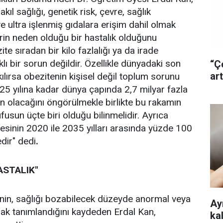
akıl sağlığı, genetik risk, çevre, sağlık
e ultra işlenmiş gıdalara erişim dahil olmak
erin neden olduğu bir hastalık olduğunu
ite sıradan bir kilo fazlalığı ya da irade
ı bir sorun değildir. Özellikle dünyadaki son
“Ç
art
akılırsa obezitenin kişisel değil toplum sorunu
25 yılına kadar dünya çapında 2,7 milyar fazla
in olacağını öngörülmekle birlikte bu rakamın
usun üçte biri olduğu bilinmelidir. Ayrıca
esinin 2020 ile 2035 yılları arasında yüzde 100
dir" dedi
.
ASTALIK"
enin, sağlığı bozabilecek düzeyde anormal veya
Ayr
arak tanımlandığını kaydeden Erdal Kan,
ka