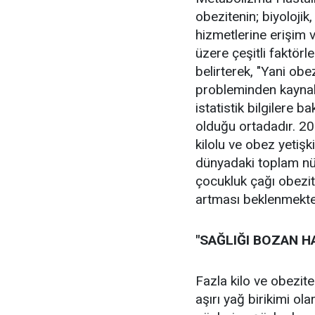
obezitenin; biyolojik, 
hizmetlerine erişim v
üzere çeşitli faktörl
belirterek, "Yani obez
probleminden kaynakl
istatistik bilgilere b
olduğu ortadadır. 20
kilolu ve obez yetişk
dünyadaki toplam nüf
çocukluk çağı obezit
artması beklenmekte
"SAĞLIĞI BOZAN H
Fazla kilo ve obezit
aşırı yağ birikimi ol