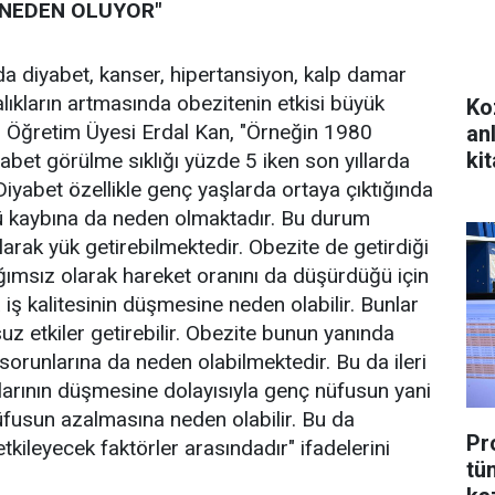
 NEDEN OLUYOR"
 diyabet, kanser, hipertansiyon, kalp damar
talıkların artmasında obezitenin etkisi büyük
Ko
. Öğretim Üyesi Erdal Kan, "Örneğin 1980
an
kit
abet görülme sıklığı yüzde 5 iken son yıllarda
iyabet özellikle genç yaşlarda ortaya çıktığında
cü kaybına da neden olmaktadır. Bu durum
rak yük getirebilmektedir. Obezite de getirdiği
ğımsız olarak hareket oranını da düşürdüğü için
iş kalitesinin düşmesine neden olabilir. Bunlar
 etkiler getirebilir. Obezite bunun yanında
runlarına da neden olabilmektedir. Bu da ileri
rının düşmesine dolayısıyla genç nüfusun yani
fusun azalmasına neden olabilir. Bu da
Pr
kileyecek faktörler arasındadır" ifadelerini
tü