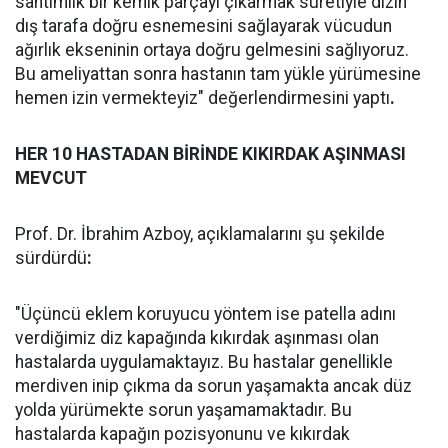
santimlik bir kemik parçayı çıkarmak suretiyle dizin
dış tarafa doğru esnemesini sağlayarak vücudun
ağırlık ekseninin ortaya doğru gelmesini sağlıyoruz.
Bu ameliyattan sonra hastanın tam yükle yürümesine
hemen izin vermekteyiz" değerlendirmesini yaptı
.
HER 10 HASTADAN BİRİNDE KIKIRDAK AŞINMASI
MEVCUT
Prof. Dr. İbrahim Azboy, açıklamalarını şu şekilde
sürdürdü
:
"Üçüncü eklem koruyucu yöntem ise patella adını
verdiğimiz diz kapağında kıkırdak aşınması olan
hastalarda uygulamaktayız. Bu hastalar genellikle
merdiven inip çıkma da sorun yaşamakta ancak düz
yolda yürümekte sorun yaşamamaktadır. Bu
hastalarda kapağın pozisyonunu ve kıkırdak