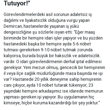
Tutuyor!”
Görevlendirmelerdeki asıl sorunun adaletsiz iş
dağılımı ve liyakatsizlik olduğuna vurgu yapan
Demircan, hastanelerde yaşanan iş yükü
dengesizliğine şu sözlerle isyan etti:
“Eğer maaş
biriminde bir hemşire idari işler yapıyor ve bu yüzden
hastanedeki başka bir hemşire ayda 5-6 nöbet
tutması gerekirken 9-10 nöbet tutmak zorunda
kalıyorsa, burada büyük bir haksızlık ve adaletsizlik
vardır. O idari görevlendirmenin derhal iptal edilmesi
gerekiyor. Yeni mezun olmuş, gencecik bir hemşirenin
il veya ilçe sağlık müdürlüğünde masa başında ne işi
var? Hastanede 20 yıllık deneyime sahip hemşirenin
canı çıkıyor, ayda 10 nöbet tutarak tükeniyor; 23
yaşındaki hemşire arkadaşımız ise idarede memurun
yapması gereken işi yapıyor. Bu uygulamanın hiç
kimseye, hiçbir kuruma kazandırdığı bir şey yoktur.”