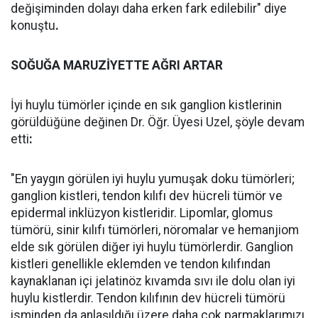
değişiminden dolayı daha erken fark edilebilir" diye
konuştu
.
SOĞUĞA MARUZİYETTE AĞRI ARTAR
İyi huylu tümörler içinde en sık ganglion kistlerinin
görüldüğüne değinen Dr. Öğr. Üyesi Uzel, şöyle devam
etti
:
"En yaygın görülen iyi huylu yumuşak doku tümörleri;
ganglion kistleri, tendon kılıfı dev hücreli tümör ve
epidermal inklüzyon kistleridir. Lipomlar, glomus
tümörü, sinir kılıfı tümörleri, nöromalar ve hemanjiom
elde sık görülen diğer iyi huylu tümörlerdir. Ganglion
kistleri genellikle eklemden ve tendon kılıfından
kaynaklanan içi jelatinöz kıvamda sıvı ile dolu olan iyi
huylu kistlerdir. Tendon kılıfının dev hücreli tümörü
isminden da anlaşıldığı üzere daha çok parmaklarımızı