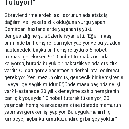
Tutuyor!”
Görevlendirmelerdeki asıl sorunun adaletsiz iş
dağılımı ve liyakatsizlik olduğuna vurgu yapan
Demircan, hastanelerde yaşanan iş yükü
dengesizliğine şu sözlerle isyan etti:
“Eğer maaş
biriminde bir hemşire idari işler yapıyor ve bu yüzden
hastanedeki başka bir hemşire ayda 5-6 nöbet
tutması gerekirken 9-10 nöbet tutmak zorunda
kalıyorsa, burada büyük bir haksızlık ve adaletsizlik
vardır. O idari görevlendirmenin derhal iptal edilmesi
gerekiyor. Yeni mezun olmuş, gencecik bir hemşirenin
il veya ilçe sağlık müdürlüğünde masa başında ne işi
var? Hastanede 20 yıllık deneyime sahip hemşirenin
canı çıkıyor, ayda 10 nöbet tutarak tükeniyor; 23
yaşındaki hemşire arkadaşımız ise idarede memurun
yapması gereken işi yapıyor. Bu uygulamanın hiç
kimseye, hiçbir kuruma kazandırdığı bir şey yoktur.”