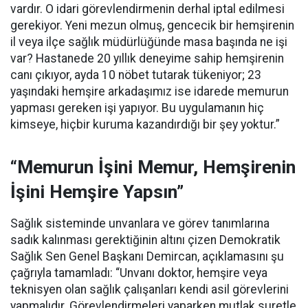
vardır. O idari görevlendirmenin derhal iptal edilmesi
gerekiyor. Yeni mezun olmuş, gencecik bir hemşirenin
il veya ilçe sağlık müdürlüğünde masa başında ne işi
var? Hastanede 20 yıllık deneyime sahip hemşirenin
canı çıkıyor, ayda 10 nöbet tutarak tükeniyor; 23
yaşındaki hemşire arkadaşımız ise idarede memurun
yapması gereken işi yapıyor. Bu uygulamanın hiç
kimseye, hiçbir kuruma kazandırdığı bir şey yoktur.”
“Memurun İşini Memur, Hemşirenin
İşini Hemşire Yapsın”
Sağlık sisteminde unvanlara ve görev tanımlarına
sadık kalınması gerektiğinin altını çizen Demokratik
Sağlık Sen Genel Başkanı Demircan, açıklamasını şu
çağrıyla tamamladı:
“Unvanı doktor, hemşire veya
teknisyen olan sağlık çalışanları kendi asil görevlerini
yapmalıdır. Görevlendirmeleri yaparken mutlak suretle