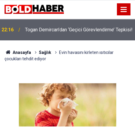
!
19:32
Sıcak Havalarda Ödem Şikayetini Hafife Almayın!
Anasayfa
Sağlık
Evin havasını kirleten ısıtıcılar
çocukları tehdit ediyor