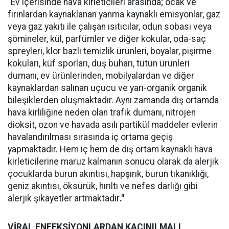
"Ev içerisinde hava kirleticileri arasında; ocak ve
fırınlardan kaynaklanan yanma kaynaklı emisyonlar, gaz
veya gaz yakıtı ile çalışan ısıtıcılar, odun sobası veya
şömineler, kül, parfümler ve diğer kokular, oda-saç
spreyleri, klor bazlı temizlik ürünleri, boyalar, pişirme
kokuları, küf sporları, duş buharı, tütün ürünleri
dumanı, ev ürünlerinden, mobilyalardan ve diğer
kaynaklardan salınan uçucu ve yarı-organik organik
bileşiklerden oluşmaktadır. Aynı zamanda dış ortamda
hava kirliliğine neden olan trafik dumanı, nitrojen
dioksit, ozon ve havada asılı partikül maddeler evlerin
havalandırılması sırasında iç ortama geçiş
yapmaktadır. Hem iç hem de dış ortam kaynaklı hava
kirleticilerine maruz kalmanın sonucu olarak da alerjik
çocuklarda burun akıntısı, hapşırık, burun tıkanıklığı,
geniz akıntısı, öksürük, hırıltı ve nefes darlığı gibi
alerjik şikayetler artmaktadır
."
VİRAL ENFEKSİYONLARDAN KAÇINILMALI