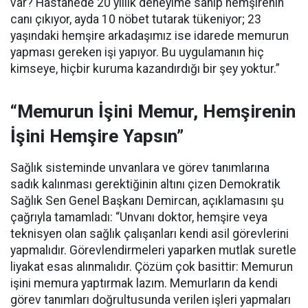
var? Hastanede 20 yıllık deneyime sahip hemşirenin
canı çıkıyor, ayda 10 nöbet tutarak tükeniyor; 23
yaşındaki hemşire arkadaşımız ise idarede memurun
yapması gereken işi yapıyor. Bu uygulamanın hiç
kimseye, hiçbir kuruma kazandırdığı bir şey yoktur.”
“Memurun İşini Memur, Hemşirenin
İşini Hemşire Yapsın”
Sağlık sisteminde unvanlara ve görev tanımlarına
sadık kalınması gerektiğinin altını çizen Demokratik
Sağlık Sen Genel Başkanı Demircan, açıklamasını şu
çağrıyla tamamladı:
“Unvanı doktor, hemşire veya
teknisyen olan sağlık çalışanları kendi asil görevlerini
yapmalıdır. Görevlendirmeleri yaparken mutlak suretle
liyakat esas alınmalıdır. Çözüm çok basittir: Memurun
işini memura yaptırmak lazım. Memurların da kendi
görev tanımları doğrultusunda verilen işleri yapmaları