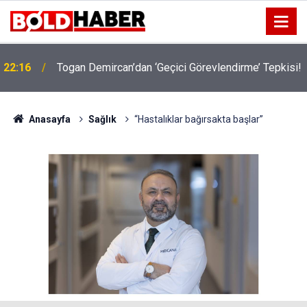
!
19:32
Sıcak Havalarda Ödem Şikayetini Hafife Almayın!
Anasayfa
Sağlık
“Hastalıklar bağırsakta başlar”