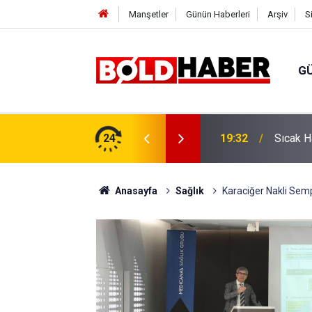
Manşetler
Günün Haberleri
Arşiv
S
G
vlendirme’ Tepkisi!
24
19:32
Sıcak H
Anasayfa
Sağlık
Karaciğer Nakli Semp