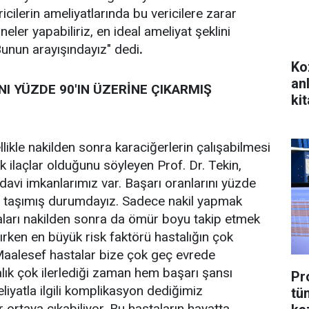
cilerin ameliyatlarında bu vericilere zarar
ler yapabiliriz, en ideal ameliyat şeklini
Bunun arayışındayız" dedi
.
Ko
an
NI YÜZDE 90'IN ÜZERİNE ÇIKARMIŞ
kit
ikle nakilden sonra karaciğerlerin çalışabilmesi
k ilaçlar olduğunu söyleyen Prof. Dr. Tekin,
davi imkanlarımız var. Başarı oranlarını yüzde
ne taşımış durumdayız. Sadece nakil yapmak
aları nakilden sonra da ömür boyu takip etmek
lırken en büyük risk faktörü hastalığın çok
 Maalesef hastalar bize çok geç evrede
lık çok ilerlediği zaman hem başarı şansı
Pr
yatla ilgili komplikasyon dediğimiz
tü
ortaya çıkabiliyor. Bu hastaların hayatta