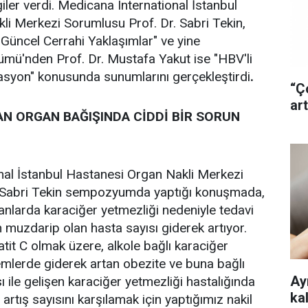
giler verdi. Medicana International İstanbul
i Merkezi Sorumlusu Prof. Dr. Sabri Tekin,
Güncel Cerrahi Yaklaşımlar" ve yine
ümü'nden Prof. Dr. Mustafa Yakut ise "HBV'li
syon" konusunda sunumlarını gerçekleştirdi
.
“Ç
art
N ORGAN BAĞIŞINDA CİDDİ BİR SORUN
nal İstanbul Hastanesi Organ Nakli Merkezi
. Sabri Tekin sempozyumda yaptığı konuşmada,
larda karaciğer yetmezliği nedeniyle tedavi
n muzdarip olan hasta sayısı giderek artıyor.
atit C olmak üzere, alkole bağlı karaciğer
mlerde giderek artan obezite ve buna bağlı
Ayr
 ile gelişen karaciğer yetmezliği hastalığında
ka
u artış sayısını karşılamak için yaptığımız nakil