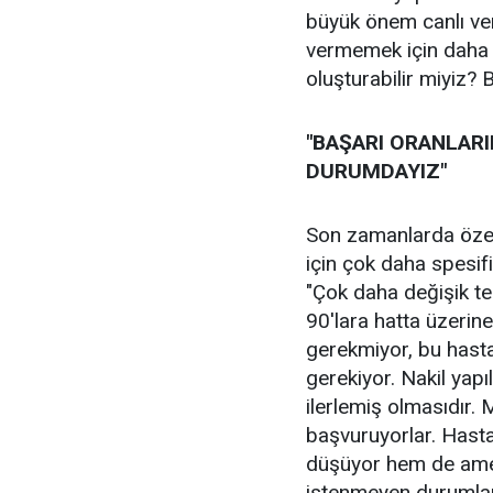
büyük önem canlı veri
vermemek için daha ne
oluşturabilir miyiz? 
"BAŞARI ORANLARI
DURUMDAYIZ"
Son zamanlarda özell
için çok daha spesifi
"Çok daha değişik te
90'lara hatta üzeri
gerekmiyor, bu hast
gerekiyor. Nakil yapı
ilerlemiş olmasıdır.
başvuruyorlar. Hasta
düşüyor hem de ameli
istenmeyen durumlar 