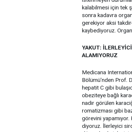
kalabilmesi için tek 
sonra kadavra organ
gerekiyor aksi takdi
kaybediyoruz. Organ 
YAKUT: İLERLEYİC
ALAMIYORUZ
Medicana Internation
Bölümü'nden Prof. Dr
hepatit C gibi bulaşıc
obeziteye bağlı karac
nadir görülen karaciğ
romatizması gibi baz
görevini yapamıyor.
diyoruz. İlerleyici si