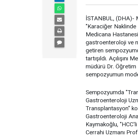
İSTANBUL, (DHA)- M
"Karaciğer Naklinde 
Medicana Hastanesind
gastroenteroloji ve n
getiren sempozyumda
tartışıldı. Açılışını
müdürü Dr. Öğretim ü
sempozyumun modera
Sempozyumda "Tran
Gastroenteroloji Uzm
Transplantasyon" kon
Gastroenteroloji Ana
Kaymakoğlu, "HCC'l
Cerrahi Uzmanı Prof. 