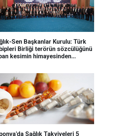
ğlık-Sen Başkanlar Kurulu: Türk
bipleri Birliği terörün sözcülüğünü
pan kesimin himayesinden
tarılmalı
ponya'da Sağlık Takviyeleri 5