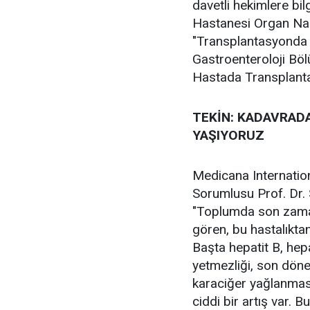
davetli hekimlere bil
Hastanesi Organ Nakl
"Transplantasyonda 
Gastroenteroloji Böl
Hastada Transplanta
TEKİN: KADAVRADA
YAŞIYORUZ
Medicana Internatio
Sorumlusu Prof. Dr
"Toplumda son zaman
gören, bu hastalıkta
Başta hepatit B, hep
yetmezliği, son döne
karaciğer yağlanması
ciddi bir artış var. B