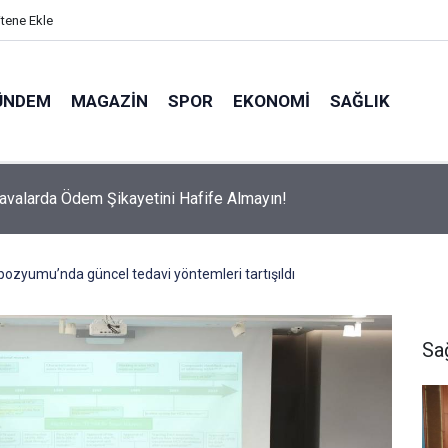
itene Ekle
ÜNDEM
MAGAZIN
SPOR
EKONOMI
SAĞLIK
avalarda Ödem Şikayetini Hafife Almayın!
ozyumu’nda güncel tedavi yöntemleri tartışıldı
Sa