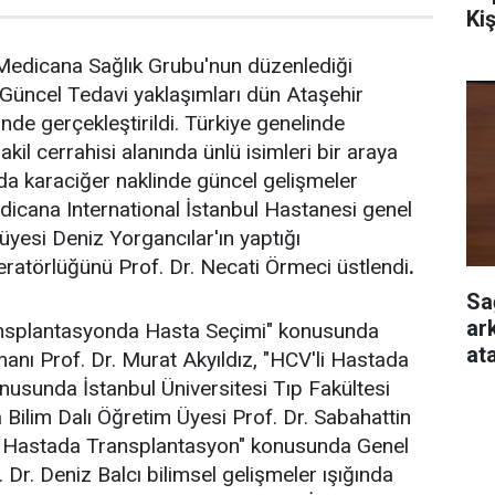
Ki
edicana Sağlık Grubu'nun düzenlediği
Güncel Tedavi yaklaşımları dün Ataşehir
e gerçekleştirildi. Türkiye genelinde
akil cerrahisi alanında ünlü isimleri bir araya
 karaciğer naklinde güncel gelişmeler
 Medicana International İstanbul Hastanesi genel
yesi Deniz Yorgancılar'ın yaptığı
törlüğünü Prof. Dr. Necati Örmeci üstlendi
.
Sa
ar
splantasyonda Hasta Seçimi" konusunda
at
anı Prof. Dr. Murat Akyıldız, "HCV'li Hastada
usunda İstanbul Üniversitesi Tıp Fakültesi
 Bilim Dalı Öğretim Üyesi Prof. Dr. Sabahattin
i Hastada Transplantasyon" konusunda Genel
Dr. Deniz Balcı bilimsel gelişmeler ışığında