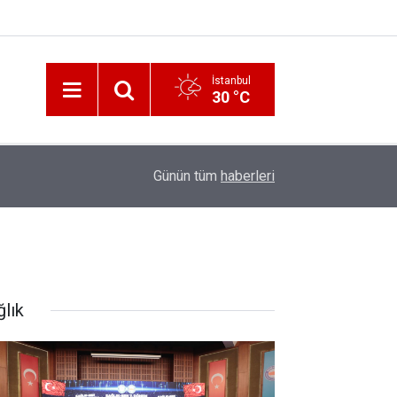
İstanbul
30 °C
12:56
İzmir 112’de Kan Donduran İddialar!
Günün tüm
haberleri
ğlık