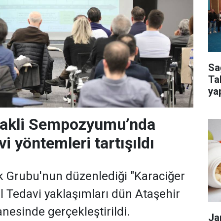
Sa
Ta
ya
kur
Nakli Sempozyumu’nda
i yöntemleri tartışıldı
k Grubu'nun düzenlediği "Karaciğer
 Tedavi yaklaşımları dün Ataşehir
esinde gerçekleştirildi.
Ja