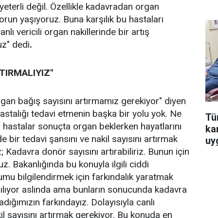
yeterli değil. Özellikle kadavradan organ
orun yaşıyoruz. Buna karşılık bu hastaları
nlı vericili organ nakillerinde bir artış
uz" dedi
.
RTIRMALIYIZ"
an bağış sayısını artırmamız gerekiyor" diyen
hastalığı tedavi etmenin başka bir yolu yok. Ne
Tür
hastalar sonuçta organ beklerken hayatlarını
ka
e bir tedavi şansını ve nakil sayısını artırmak
uy
iz; Kadavra donör sayısını artırabiliriz. Bunun için
. Bakanlığında bu konuyla ilgili ciddi
umu bilgilendirmek için farkındalık yaratmak
pılıyor aslında ama bunların sonucunda kadavra
madığımızın farkındayız. Dolayısıyla canlı
il sayısını artırmak gerekiyor. Bu konuda en