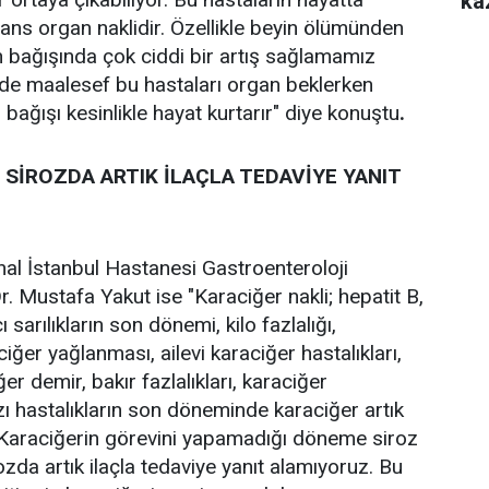
ka
şans organ naklidir. Özellikle beyin ölümünden
 bağışında çok ciddi bir artış sağlamamız
rde maalesef bu hastaları organ beklerken
bağışı kesinlikle hayat kurtarır" diye konuştu
.
İ SİROZDA ARTIK İLAÇLA TEDAVİYE YANIT
al İstanbul Hastanesi Gastroenteroloji
. Mustafa Yakut ise "Karaciğer nakli; hepatit B,
ı sarılıkların son dönemi, kilo fazlalığı,
iğer yağlanması, ailevi karaciğer hastalıkları,
er demir, bakır fazlalıkları, karaciğer
ı hastalıkların son döneminde karaciğer artık
 Karaciğerin görevini yapamadığı döneme siroz
rozda artık ilaçla tedaviye yanıt alamıyoruz. Bu