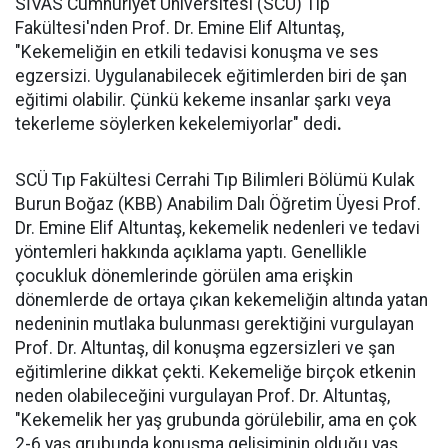
SİVAS Cumhuriyet Üniversitesi (SCÜ) Tıp
Fakültesi'nden Prof. Dr. Emine Elif Altuntaş,
"Kekemeliğin en etkili tedavisi konuşma ve ses
egzersizi. Uygulanabilecek eğitimlerden biri de şan
eğitimi olabilir. Çünkü kekeme insanlar şarkı veya
tekerleme söylerken kekelemiyorlar" dedi
.
SCÜ Tıp Fakültesi Cerrahi Tıp Bilimleri Bölümü Kulak
Burun Boğaz (KBB) Anabilim Dalı Öğretim Üyesi Prof.
Dr. Emine Elif Altuntaş, kekemelik nedenleri ve tedavi
yöntemleri hakkında açıklama yaptı. Genellikle
çocukluk dönemlerinde görülen ama erişkin
dönemlerde de ortaya çıkan kekemeliğin altında yatan
nedeninin mutlaka bulunması gerektiğini vurgulayan
Prof. Dr. Altuntaş, dil konuşma egzersizleri ve şan
eğitimlerine dikkat çekti. Kekemeliğe birçok etkenin
neden olabileceğini vurgulayan Prof. Dr. Altuntaş,
"Kekemelik her yaş grubunda görülebilir, ama en çok
2-6 yaş grubunda konuşma gelişiminin olduğu yaş