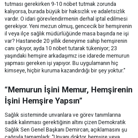
tutması gerekirken 9-10 nöbet tutmak zorunda
kalıyorsa, burada büyük bir haksızlık ve adaletsizlik
vardır. O idari görevlendirmenin derhal iptal edilmesi
gerekiyor. Yeni mezun olmuş, gencecik bir hemşirenin
il veya ilçe sağlık müdürlüğünde masa başında ne işi
var? Hastanede 20 yıllık deneyime sahip hemşirenin
canı çıkıyor, ayda 10 nöbet tutarak tükeniyor; 23
yaşındaki hemşire arkadaşımız ise idarede memurun
yapması gereken işi yapıyor. Bu uygulamanın hiç
kimseye, hiçbir kuruma kazandırdığı bir şey yoktur.”
“Memurun İşini Memur, Hemşirenin
İşini Hemşire Yapsın”
Sağlık sisteminde unvanlara ve görev tanımlarına
sadık kalınması gerektiğinin altını çizen Demokratik
Sağlık Sen Genel Başkanı Demircan, açıklamasını şu
çağrıyla tamamladı:
“Unvanı doktor, hemşire veya