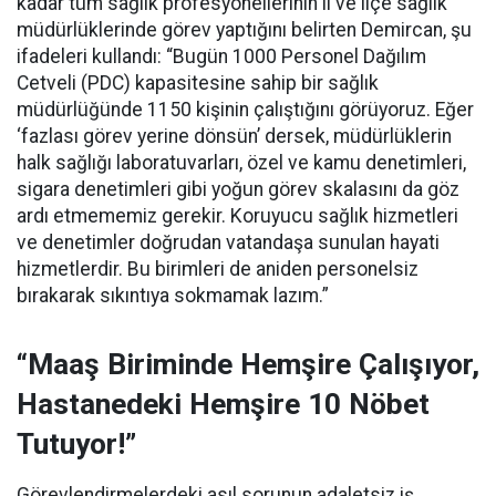
kadar tüm sağlık profesyonellerinin il ve ilçe sağlık
müdürlüklerinde görev yaptığını belirten Demircan, şu
ifadeleri kullandı:
“Bugün 1000 Personel Dağılım
Cetveli (PDC) kapasitesine sahip bir sağlık
müdürlüğünde 1150 kişinin çalıştığını görüyoruz. Eğer
‘fazlası görev yerine dönsün’ dersek, müdürlüklerin
halk sağlığı laboratuvarları, özel ve kamu denetimleri,
sigara denetimleri gibi yoğun görev skalasını da göz
ardı etmememiz gerekir. Koruyucu sağlık hizmetleri
ve denetimler doğrudan vatandaşa sunulan hayati
hizmetlerdir. Bu birimleri de aniden personelsiz
bırakarak sıkıntıya sokmamak lazım.”
“Maaş Biriminde Hemşire Çalışıyor,
Hastanedeki Hemşire 10 Nöbet
Tutuyor!”
Görevlendirmelerdeki asıl sorunun adaletsiz iş