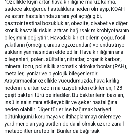
"Özellikle kışın artan hava kirliliğine maruz kalma,
sadece akciğerde hastalıklara neden olmayıp, KOAH
ve astım hastalarında zarara yol açtığı gibi,
gastrointestinal bozukluklar, obezite, diyabet ve diğer
kronik hastalık riskini artıran bağırsak mikrobiyotasının
bileşimini değiştirir. Havadaki kirleticilerin çoğu, fosil
yakıtların (örneğin, araba egzozundan) ve endüstriyel
atıkların yanmasından elde edilir. Hava kirliliğinin ana
bileşenleri; polen, sülfatlar, nitratlar, organik karbon,
mineral tozu, polisiklik aromatik hidrokarbonlar (PAH),
metaller, iyonlar ve biyolojik bileşenlerdir.
Araştırmacılar özellikle vücudumuzda, hava kirliliği
nedeni ile artan ozon maruziyetinden etkilenen, 128
çeşit bakteri türü belirlediler. Bu bakterilerin bazıları,
insülin salınımını etkileyebilir ve şeker hastalığına
neden olabilir. Diğer türler ise bağırsak bariyeri
bütünlüğünü korumaya ve iltihaplanmayı önlemeye
yardımcı olan yağ asitleri de dahil olmak üzere zararlı
metabolitler üretebilir. Bunlar da bağırsak