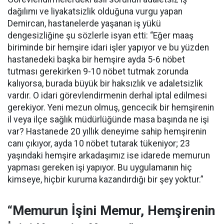
dağılımı ve liyakatsizlik olduğuna vurgu yapan
Demircan, hastanelerde yaşanan iş yükü
dengesizliğine şu sözlerle isyan etti:
“Eğer maaş
biriminde bir hemşire idari işler yapıyor ve bu yüzden
hastanedeki başka bir hemşire ayda 5-6 nöbet
tutması gerekirken 9-10 nöbet tutmak zorunda
kalıyorsa, burada büyük bir haksızlık ve adaletsizlik
vardır. O idari görevlendirmenin derhal iptal edilmesi
gerekiyor. Yeni mezun olmuş, gencecik bir hemşirenin
il veya ilçe sağlık müdürlüğünde masa başında ne işi
var? Hastanede 20 yıllık deneyime sahip hemşirenin
canı çıkıyor, ayda 10 nöbet tutarak tükeniyor; 23
yaşındaki hemşire arkadaşımız ise idarede memurun
yapması gereken işi yapıyor. Bu uygulamanın hiç
kimseye, hiçbir kuruma kazandırdığı bir şey yoktur.”
“Memurun İşini Memur, Hemşirenin