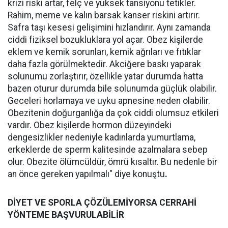
krizi riski artar, felç ve yüksek tansiyonu tetikler.
Rahim, meme ve kalın barsak kanser riskini artırır.
Safra taşı kesesi gelişimini hızlandırır. Aynı zamanda
ciddi fiziksel bozukluklara yol açar. Obez kişilerde
eklem ve kemik sorunları, kemik ağrıları ve fıtıklar
daha fazla görülmektedir. Akciğere baskı yaparak
solunumu zorlaştırır, özellikle yatar durumda hatta
bazen oturur durumda bile solunumda güçlük olabilir.
Geceleri horlamaya ve uyku apnesine neden olabilir.
Obezitenin doğurganlığa da çok ciddi olumsuz etkileri
vardır. Obez kişilerde hormon düzeyindeki
dengesizlikler nedeniyle kadınlarda yumurtlama,
erkeklerde de sperm kalitesinde azalmalara sebep
olur. Obezite ölümcüldür, ömrü kısaltır. Bu nedenle bir
an önce gereken yapılmalı" diye konuştu
.
DİYET VE SPORLA ÇÖZÜLEMİYORSA CERRAHİ
YÖNTEME BAŞVURULABİLİR