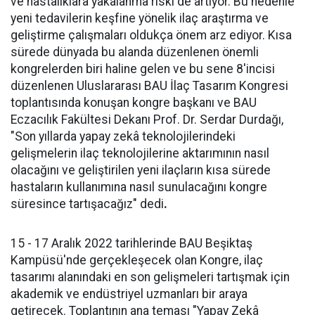
ve hastalıklara yakalanma riski de artıyor. Bu nedenle
yeni tedavilerin keşfine yönelik ilaç araştırma ve
geliştirme çalışmaları oldukça önem arz ediyor. Kısa
sürede dünyada bu alanda düzenlenen önemli
kongrelerden biri haline gelen ve bu sene 8'incisi
düzenlenen Uluslararası BAU İlaç Tasarım Kongresi
toplantısında konuşan kongre başkanı ve BAU
Eczacılık Fakültesi Dekanı Prof. Dr. Serdar Durdağı,
"Son yıllarda yapay zekâ teknolojilerindeki
gelişmelerin ilaç teknolojilerine aktarımının nasıl
olacağını ve geliştirilen yeni ilaçların kısa sürede
hastaların kullanımına nasıl sunulacağını kongre
süresince tartışacağız" dedi
.
15 - 17 Aralık 2022 tarihlerinde BAU Beşiktaş
Kampüsü'nde gerçekleşecek olan Kongre, ilaç
tasarımı alanındaki en son gelişmeleri tartışmak için
akademik ve endüstriyel uzmanları bir araya
getirecek. Toplantının ana teması "Yapay Zekâ