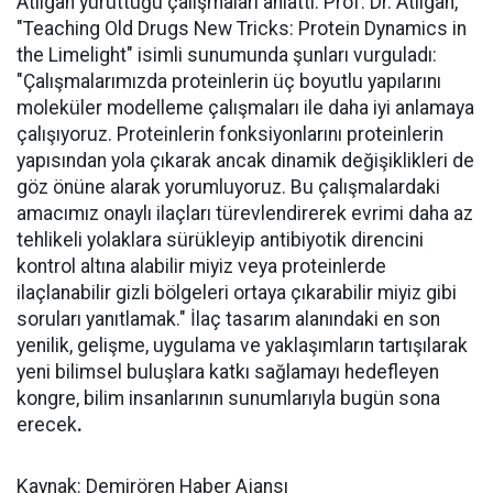
Atılgan yürüttüğü çalışmaları anlattı. Prof. Dr. Atılgan,
"Teaching Old Drugs New Tricks: Protein Dynamics in
the Limelight" isimli sunumunda şunları vurguladı:
"Çalışmalarımızda proteinlerin üç boyutlu yapılarını
moleküler modelleme çalışmaları ile daha iyi anlamaya
çalışıyoruz. Proteinlerin fonksiyonlarını proteinlerin
yapısından yola çıkarak ancak dinamik değişiklikleri de
göz önüne alarak yorumluyoruz. Bu çalışmalardaki
amacımız onaylı ilaçları türevlendirerek evrimi daha az
tehlikeli yolaklara sürükleyip antibiyotik direncini
kontrol altına alabilir miyiz veya proteinlerde
ilaçlanabilir gizli bölgeleri ortaya çıkarabilir miyiz gibi
soruları yanıtlamak." İlaç tasarım alanındaki en son
yenilik, gelişme, uygulama ve yaklaşımların tartışılarak
yeni bilimsel buluşlara katkı sağlamayı hedefleyen
kongre, bilim insanlarının sunumlarıyla bugün sona
erecek
.
Kaynak: Demirören Haber Ajansı