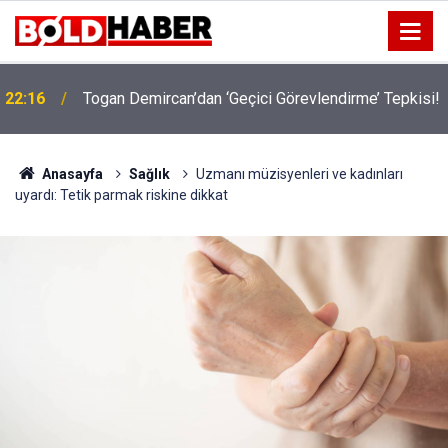
!
19:32
Sıcak Havalarda Ödem Şikayetini Hafife Almayın!
Anasayfa
Sağlık
Uzmanı müzisyenleri ve kadınları
uyardı: Tetik parmak riskine dikkat